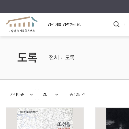
규장각의 어제와 오늘
사료와 문학으로 본
교
한국사
규장각 칼럼
고전문학 속 옛 사람들
도록
규장각 소개영상
고대
전체
도록
고려
조선 전기
조선 후기
근대
총 125 건
검색하기
다시쓰
검색 연산자 사용안내