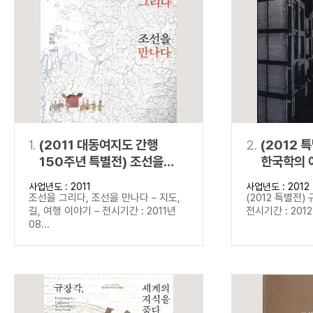
연산자
사용 예
“정조”와 “정약
AND
정조 AND 정약용
색
OR
정조 OR 정약용
“정조” 또는 “정
“정조”가 나온 후
NOT
정조 NOT 정약용
료를 검색
동시에 여러 개의 연산자를 사용할 수 있습니다.
1.
(2011 대동여지도 간행
2.
(2012 
150주년 특별전) 조선을
한국학의 
그리다, 조선을 만나다
사업년도 : 2011
사업년도 : 2012
조선을 그리다, 조선을 만나다 – 지도,
(2012 특별전)
길, 여행 이야기 – 전시기간 : 2011년
전시기간 : 2012년
08...