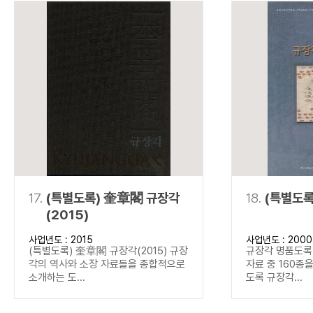
17.
(특별도록) 奎章閣 규장각
18.
(특별도록
(2015)
사업년도 : 2015
사업년도 : 2000
(특별도록) 奎章閣 규장각(2015) 규장
규장각 명품도록(
각의 역사와 소장 자료들을 종합적으로
자료 중 160종
소개하는 도...
도록 규장각...