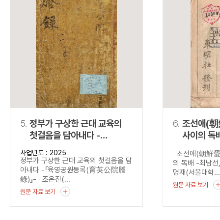
5.
정부가 구상한 근대 교육의
6.
조선애(朝
첫걸음을 담아내다 -
사이의 독배 -최남
『육영공원등록
『國民朝
사업년도 : 2025
조선애(朝鮮愛)
(育英公院謄錄)』-
정부가 구상한 근대 교육의 첫걸음을 담
의 독배 -최남
아내다 -『육영공원등록(育英公院謄
명재(서울대학..
錄)』- 조은진(...
원문 자료 보기
원문 자료 보기