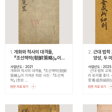
연산자
사용 예
“정조”와 “정약
AND
정조 AND 정약용
색
OR
정조 OR 정약용
“정조” 또는 “정
“정조”가 나온 후
NOT
정조 NOT 정약용
료를 검색
동시에 여러 개의 연산자를 사용할 수 있습니다.
1.
개화와 척사의 대격돌,
2.
근대 법학
『조선책략(朝鮮策略)』이
양성, 두 
가져온 파문
『법관양
사업년도 : 2021
사업년도 : 2025
(法官養成
개화와 척사의 대격돌, 『조선책략(朝鮮
근대 법학 교육과
본 법관양
策略)』이 가져온 파문 사진 : 『조선책
리 토끼를 좇다
략』 (한은 ...
官養成所細則).
원문 자료 보기
원문 자료 보기