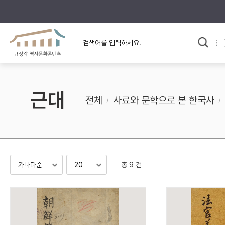
규장각의 어제와 오늘
사료와 문학으로 본
교
한국사
규장각 칼럼
고전문학 속 옛 사람들
근대
규장각 소개영상
고대
전체
사료와 문학으로 본 한국사
고려
조선 전기
조선 후기
근대
총 9 건
검색하기
다시쓰
검색 연산자 사용안내