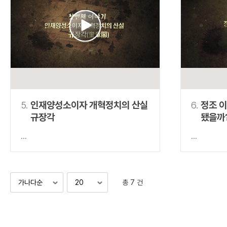
5.
인재양성소이자 개혁정치의 산실
6.
정조 
규장각
됐을까
...
...
총 7 건