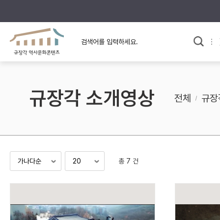
규장각의 어제와 오늘
사료와 문학으로 본
한국사
규장각 칼럼
고전문학 속 옛 사람들
규장각 소개영상
규장각 소개영상
고대
전체
규장
고려
조선 전기
조선 후기
근대
총 7 건
검색하기
다시쓰
검색 연산자 사용안내