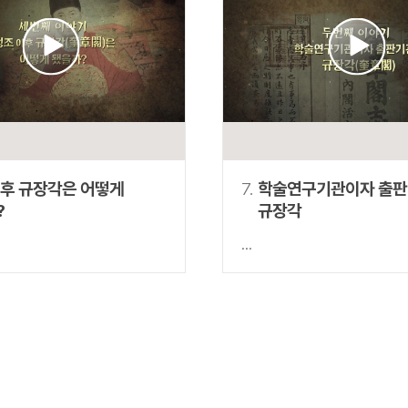
이후 규장각은 어떻게
7.
학술연구기관이자 출
?
규장각
...