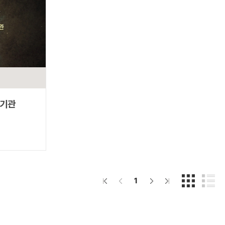
판기관
1