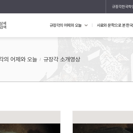
규장각한국학
상세
규장각의 어제와 오늘
사료와 문학으로 본 한
교과 연동 자료
의궤와 지리지
검색
의궤를 통해 본 왕실 생활
지리지 이야기
각의 어제와 오늘
규장각 소개영상
기