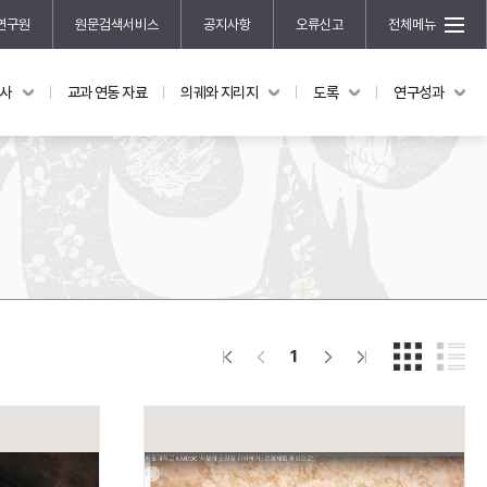
연구원
원문검색서비스
공지사항
오류신고
전체메뉴
국사
교과 연동 자료
의궤와 지리지
도록
연구성과
도록
연구성과
전시 도록
한국학 연구 용역 사업
규장각 소장품 해설
한국학 저술지원 사업
한국학 연구클러스터 사업
한국학 학술대회
신진학자 초청 연구교류 사업
규장각-솔벗 연구비 지원 사업
1
규장각-산기 연구비 지원 사업
연구논문
기획연구
홍재 한국학 펠로십 프로그램