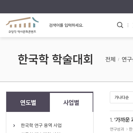
규장각의 어제와 오늘
사료와 문학으로 본
교
한국사
규장각 칼럼
고전문학 속 옛 사람들
한국학 학술대회
규장각 소개영상
고대
전체
연구
고려
조선 전기
조선 후기
근대
연도별
사업별
검색하기
다시쓰
1.
'가까운 
한국학 연구 용역 사업
검색 연산자 사용안내
연구성과
한