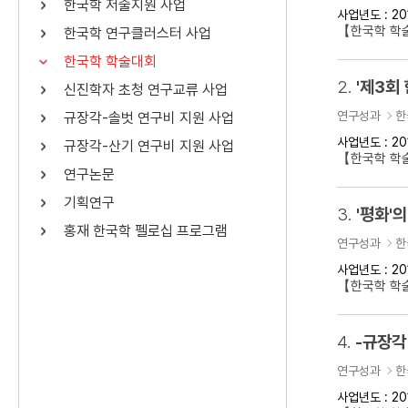
한국학 저술지원 사업
사업년도 : 20
연산자
사용 예
【한국학 학
한국학 연구클러스터 사업
“정조”와 “정약
AND
정조 AND 정약용
한국학 학술대회
색
2.
'제3회
신진학자 초청 연구교류 사업
OR
정조 OR 정약용
“정조” 또는 “정
연구성과
한
규장각-솔벗 연구비 지원 사업
“정조”가 나온 후
NOT
정조 NOT 정약용
료를 검색
사업년도 : 20
규장각-산기 연구비 지원 사업
【한국학 학
연구논문
동시에 여러 개의 연산자를 사용할 수 있습니다.
기획연구
3.
'평화'의
홍재 한국학 펠로십 프로그램
연구성과
한
사업년도 : 20
【한국학 학술
4.
-규장각
연구성과
한
사업년도 : 20