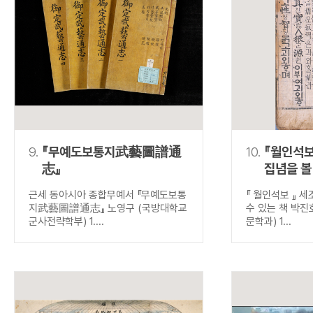
9.
『무예도보통지武藝圖譜通
10.
『월인석보
志』
집념을 볼
근세 동아시아 종합무예서 『무예도보통
『 월인석보 』 
지武藝圖譜通志』 노영구 (국방대학교
수 있는 책 박진
군사전략학부) 1....
문학과) 1...