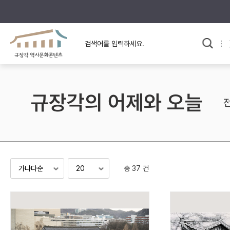
규장각의 어제와 오늘
사료와 문학으로 본
교
한국사
규장각 칼럼
고전문학 속 옛 사람들
규장각의 어제와 오늘
규장각 소개영상
고대
고려
조선 전기
조선 후기
근대
총 37 건
검색하기
다시쓰
검색 연산자 사용안내