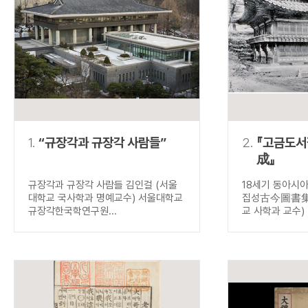
연산자
사용 예
“정조”와 “정약
AND
정조 AND 정약용
색
OR
정조 OR 정약용
“정조” 또는 “정
“정조”가 나온 후
NOT
정조 NOT 정약용
료를 검색
동시에 여러 개의 연산자를 사용할 수 있습니다.
1.
“규장각과 규장각 사람들”
2.
『고금도
成』
규장각과 규장각 사람들 김인걸 (서울
18세기 동아시
대학교 국사학과 명예교수) 서울대학교
집성古今圖書集成
규장각한국학연구원...
교 사학과 교수) .