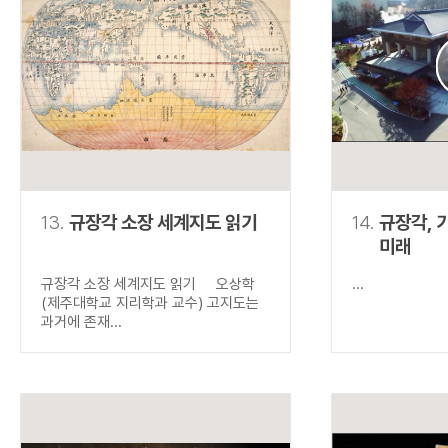
13.
규장각 소장 세계지도 읽기
14.
규장각, 
미래
규장각 소장 세계지도 읽기 오상학
...
(제주대학교 지리학과 교수) 고지도는
과거에 존재...