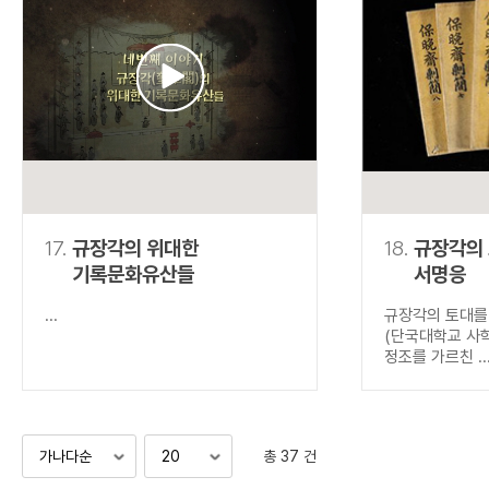
17.
규장각의 위대한
18.
규장각의
기록문화유산들
서명응
...
규장각의 토대를
(단국대학교 사
정조를 가르친 ..
총 37 건