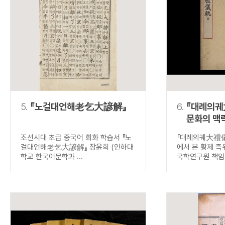
5.
『노걸대언해老乞大諺解』
6.
『대례의궤
문화의 맥
즉위식
조선시대 초급 중국어 회화 학습서 『노
『대례의궤大禮儀
걸대언해老乞大諺解』 장윤희 (인하대
에서 본 황제 즉
학교 한국어문학과 ...
국학연구원 책임연