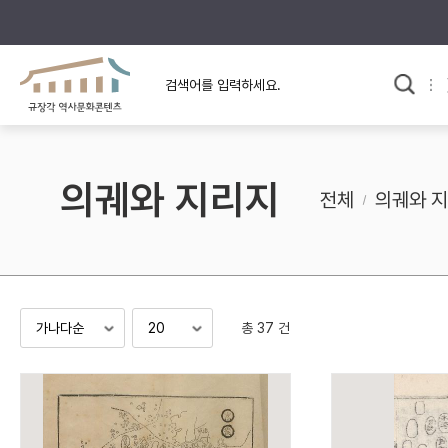
규장각의 어제와 오늘
사료와 문학으로 본
교
한국사
규장각 칼럼
고전문학 속 옛 사람들
의궤와 지리지
규장각 소개영상
고대
전체
의궤와 
고려
조선 전기
조선 후기
근대
총 37 건
검색하기
다시쓰
검색 연산자 사용안내