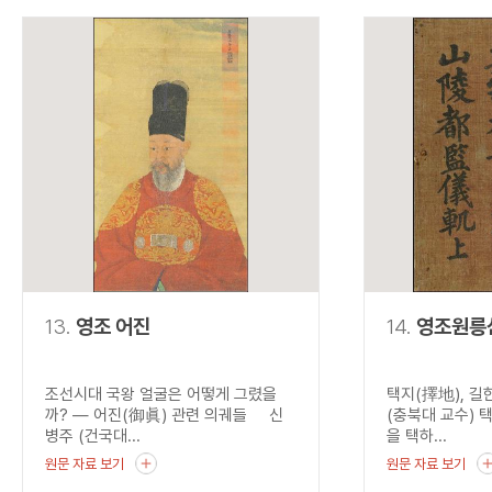
13.
영조 어진
14.
영조원릉
조선시대 국왕 얼굴은 어떻게 그렸을
택지(擇地), 길
까? ― 어진(御眞) 관련 의궤들 신
(충북대 교수) 택
병주 (건국대...
을 택하...
원문 자료 보기
원문 자료 보기