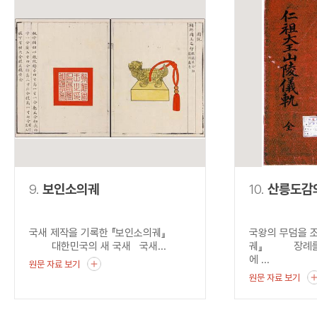
9.
보인소의궤
10.
산릉도감
국새 제작을 기록한 『보인소의궤』
국왕의 무덤을 
대한민국의 새 국새 국새...
궤』 장례를 
에 ...
원문 자료 보기
원문 자료 보기