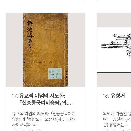
17.
유교적 이념의 지도화:
18.
유형거
『신증동국여지승람』의
『동람도』
유교적 이념의 지도화: 『신증동국여지
의궤에 기술된 
승람』의 『동람도』 오상학(제주대학교
여 양진석 (서
사회교육과 교...
관) 유형거는...