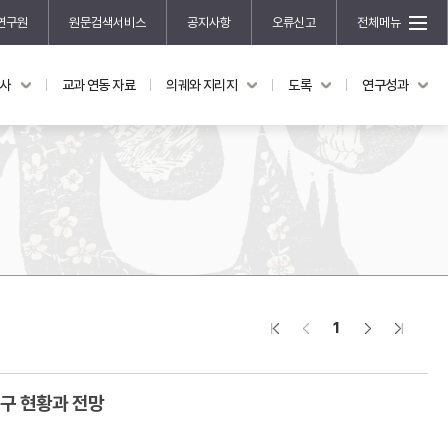
연구원
원문검색서비스
공지사항
오류신고
전체메뉴
국사
교과 연동 자료
의궤와 지리지
도록
연구성과
도록
연구성과
전시 도록
한국학 연구 용역 사업
규장각 소장품 해설
한국학 저술지원 사업
한국학 연구클러스터 사업
한국학 학술대회
신진학자 초청 연구교류 사업
규장각-솔벗 연구비 지원 사업
1
규장각-산기 연구비 지원 사업
연구논문
기획연구
연구 현황과 전망
홍재 한국학 펠로십 프로그램