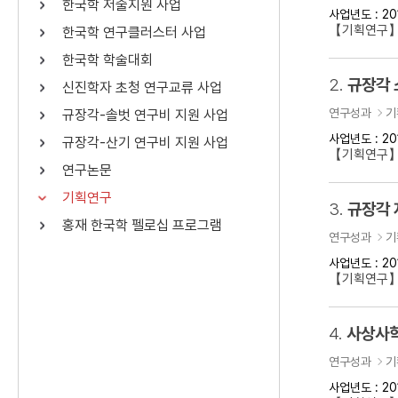
한국학 저술지원 사업
사업년도 : 20
연산자
사용 예
【기획연구】
한국학 연구클러스터 사업
“정조”와 “정약
AND
정조 AND 정약용
한국학 학술대회
색
2.
규장각 
신진학자 초청 연구교류 사업
OR
정조 OR 정약용
“정조” 또는 “정
연구성과
기
규장각-솔벗 연구비 지원 사업
“정조”가 나온 후
NOT
정조 NOT 정약용
료를 검색
사업년도 : 20
규장각-산기 연구비 지원 사업
【기획연구
연구논문
동시에 여러 개의 연산자를 사용할 수 있습니다.
기획연구
3.
규장각 
홍재 한국학 펠로십 프로그램
연구성과
기
사업년도 : 20
【기획연구】
4.
사상사학
연구성과
기
사업년도 : 20