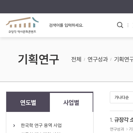
규장각의 어제와 오늘
사료와 문학으로 본
한국사
규장각 칼럼
고전문학 속 옛 사람들
기획연구
규장각 소개영상
고대
전체
연구성과
기획연
고려
조선 전기
조선 후기
근대
연도별
사업별
검색하기
다시쓰
1.
규장각 
한국학 연구 용역 사업
검색 연산자 사용안내
연구성과
기