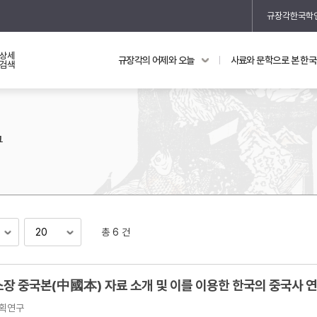
규장각한국학
상세
규장각의 어제와 오늘
사료와 문학으로 본 한
교과 연동 자료
의궤와 지리지
검색
의궤를 통해 본 왕실 생활
지리지 이야기
구
총 6 건
기
소장 중국본(中國本) 자료 소개 및 이를 이용한 한국의 중국사 
획연구