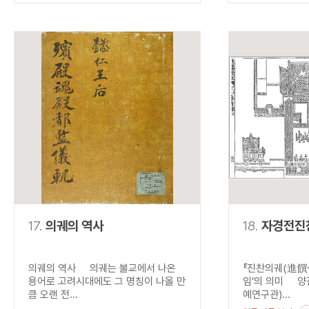
17.
의궤의 역사
18.
자경전진
의궤의 역사 의궤는 불교에서 나온
『진찬의궤(進饌儀
용어로 고려시대에도 그 명칭이 나올 만
임’의 의미 양
큼 오랜 전...
예연구관)...