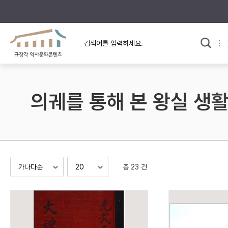
규장각의 어제와 오늘
사료와 문학으로 본
교
한국사
규장각 칼럼
고전문학 속 옛 사람들
의궤를 통해 본 왕실 생
규장각 소개영상
고대
고려
조선 전기
조선 후기
근대
총 23 건
검색하기
다시쓰
검색 연산자 사용안내