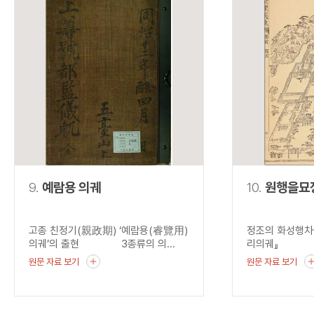
9.
예람용 의궤
10.
원행을묘
고종 친정기(親政期) ‘예람용(睿覽用)
정조의 화성행차
의궤’의 출현 3종류의 의...
리의궤』 혜경
원문 자료 보기
원문 자료 보기