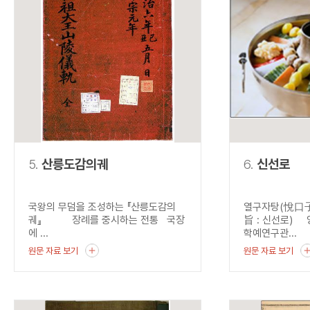
5.
산릉도감의궤
6.
신선로
국왕의 무덤을 조성하는 『산릉도감의
열구자탕(悅口子
궤』 장례를 중시하는 전통 국장
旨 : 신선로) 
에 ...
학예연구관...
원문 자료 보기
원문 자료 보기