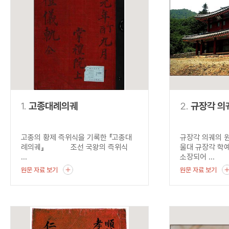
연산자
사용 예
“정조”와 “정약
AND
정조 AND 정약용
색
OR
정조 OR 정약용
“정조” 또는 “정
“정조”가 나온 후
NOT
정조 NOT 정약용
료를 검색
동시에 여러 개의 연산자를 사용할 수 있습니다.
1.
고종대례의궤
2.
규장각 의
고종의 황제 즉위식을 기록한 『고종대
규장각 의궤의 
례의궤』 조선 국왕의 즉위식
울대 규장각 학
...
소장되어 ...
원문 자료 보기
원문 자료 보기