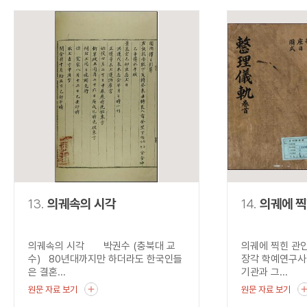
13.
의궤속의 시각
14.
의궤에 찍
의궤속의 시각 박권수 (충북대 교
의궤에 찍힌 관
수) 80년대까지만 하더라도 한국인들
장각 학예연구사
은 결혼...
기관과 그...
원문 자료 보기
원문 자료 보기