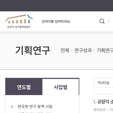
규장각의 어제와 오늘
사료와 문학으로 본
교
한국사
규장각 칼럼
고전문학 속 옛 사람들
기획연구
규장각 소개영상
고대
전체
연구성과
기획연
고려
조선 전기
조선 후기
근대
연도별
사업별
검색하기
다시쓰
1.
규장각 
한국학 연구 용역 사업
검색 연산자 사용안내
연구성과
기