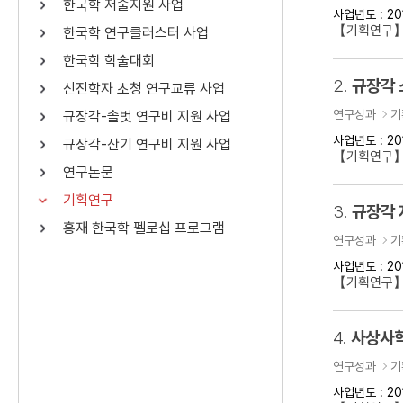
한국학 저술지원 사업
사업년도 : 20
연산자
사용 예
【기획연구】
한국학 연구클러스터 사업
“정조”와 “정약
AND
정조 AND 정약용
한국학 학술대회
색
2.
규장각 
신진학자 초청 연구교류 사업
OR
정조 OR 정약용
“정조” 또는 “정
연구성과
기
규장각-솔벗 연구비 지원 사업
“정조”가 나온 후
NOT
정조 NOT 정약용
료를 검색
사업년도 : 20
규장각-산기 연구비 지원 사업
【기획연구
연구논문
동시에 여러 개의 연산자를 사용할 수 있습니다.
기획연구
3.
규장각 
홍재 한국학 펠로십 프로그램
연구성과
기
사업년도 : 20
【기획연구】
4.
사상사학
연구성과
기
사업년도 : 20