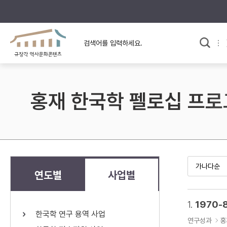
규장각의 어제와 오늘
사료와 문학으로 본
교
한국사
규장각 칼럼
고전문학 속 옛 사람들
홍재 한국학 펠로십 프
규장각 소개영상
고대
고려
조선 전기
조선 후기
근대
연도별
사업별
검색하기
다시쓰
1.
1970-
한국학 연구 용역 사업
검색 연산자 사용안내
연구성과
홍