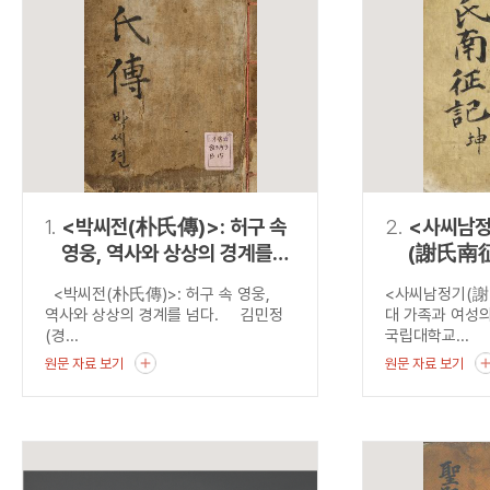
연산자
사용 예
“정조”와 “정약
AND
정조 AND 정약용
색
OR
정조 OR 정약용
“정조” 또는 “정
“정조”가 나온 후
NOT
정조 NOT 정약용
료를 검색
동시에 여러 개의 연산자를 사용할 수 있습니다.
1.
<박씨전(朴氏傳)>: 허구 속
2.
<사씨남
영웅, 역사와 상상의 경계를
(謝氏南征
넘다.
가족과 여
<박씨전(朴氏傳)>: 허구 속 영웅,
<사씨남정기(
역사와 상상의 경계를 넘다. 김민정
대 가족과 여성
(경...
국립대학교...
원문 자료 보기
원문 자료 보기