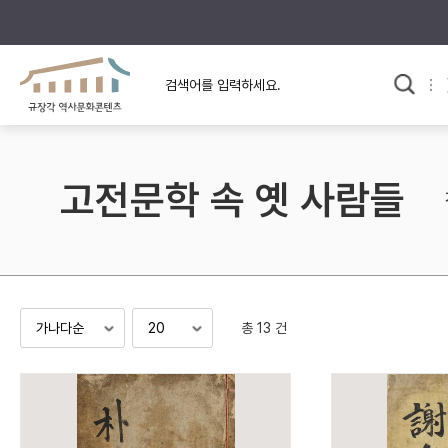
규장각의 어제와 오늘
사료와 문학으로 본
교
한국사
규장각 칼럼
고전문학 속 옛 사람들
고전문학 속 옛 사람들
규장각 소개영상
고대
고려
조선 전기
조선 후기
근대
총 13 건
검색하기
다시쓰
검색 연산자 사용안내