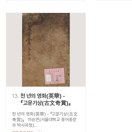
13.
천 년의 영화(英華) -
『고문기상(古文奇賞)』
천 년의 영화(英華) - 『고문기상(古文
奇賞)』 이승연(서울대학교 중어중문
과 박사과정)...