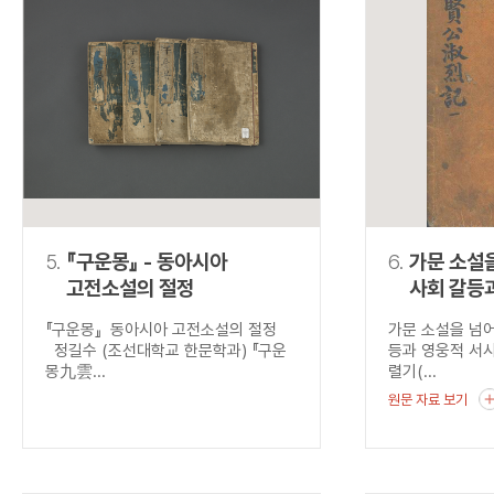
5.
『구운몽』 - 동아시아
6.
가문 소설을
고전소설의 절정
사회 갈등
융합, <
『구운몽』 동아시아 고전소설의 절정
가문 소설을 넘어
(聖賢公
정길수 (조선대학교 한문학과) 『구운
등과 영웅적 서
몽九雲...
렬기(...
원문 자료 보기