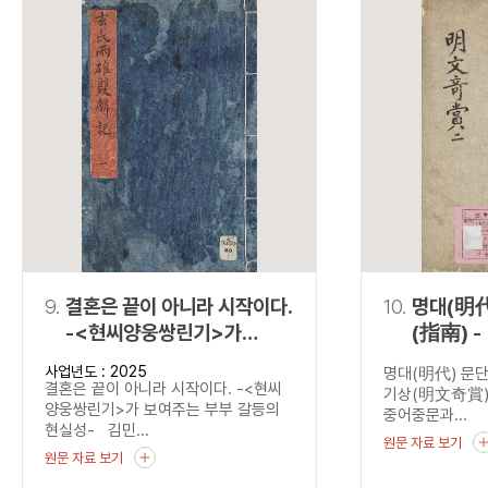
9.
결혼은 끝이 아니라 시작이다.
10.
명대(明代
-<현씨양웅쌍린기>가
(指南) - 『명문기상
보여주는 부부 갈등의
(明文奇
사업년도 : 2025
명대(明代) 문단
현실성-
결혼은 끝이 아니라 시작이다. -<현씨
기상(明文奇賞)
양웅쌍린기>가 보여주는 부부 갈등의
중어중문과...
현실성- 김민...
원문 자료 보기
원문 자료 보기