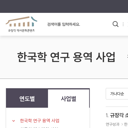
규장각의 어제와 오늘
사료와 문학으로 본
교
한국사
규장각 칼럼
고전문학 속 옛 사람들
한국학 연구 용역 사업
규장각 소개영상
고대
고려
조선 전기
조선 후기
근대
연도별
사업별
검색하기
다시쓰
1.
규장각 
한국학 연구 용역 사업
검색 연산자 사용안내
연구성과
한