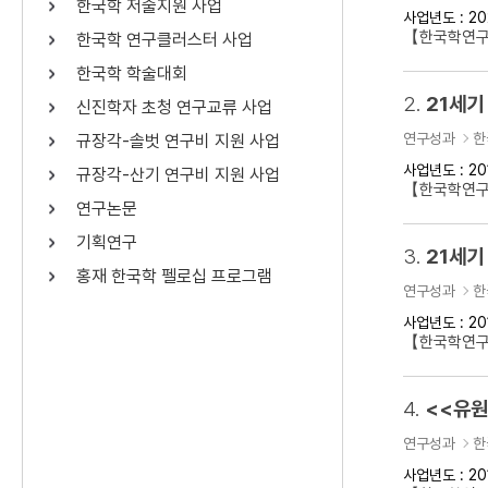
한국학 저술지원 사업
사업년도 : 20
연산자
사용 예
【한국학연구
한국학 연구클러스터 사업
“정조”와 “정약
AND
정조 AND 정약용
한국학 학술대회
색
2.
21세기
신진학자 초청 연구교류 사업
OR
정조 OR 정약용
“정조” 또는 “정
연구성과
한
규장각-솔벗 연구비 지원 사업
“정조”가 나온 후
NOT
정조 NOT 정약용
료를 검색
사업년도 : 20
규장각-산기 연구비 지원 사업
【한국학연구
연구논문
동시에 여러 개의 연산자를 사용할 수 있습니다.
기획연구
3.
21세기
홍재 한국학 펠로십 프로그램
연구성과
한
사업년도 : 20
【한국학연구
4.
<<유원
연구성과
한
사업년도 : 20