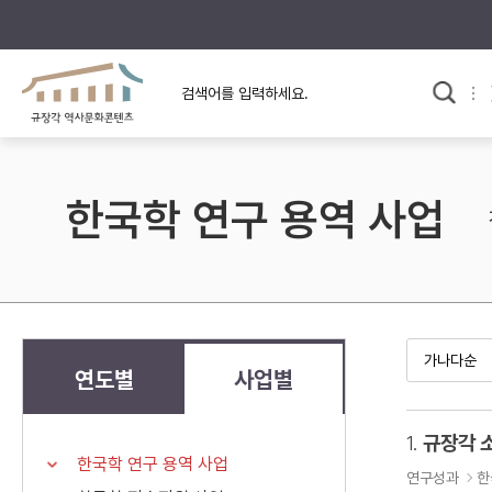
규장각의 어제와 오늘
사료와 문학으로 본
교
한국사
규장각 칼럼
고전문학 속 옛 사람들
한국학 연구 용역 사업
규장각 소개영상
고대
고려
조선 전기
조선 후기
근대
연도별
사업별
검색하기
다시쓰
1.
규장각 
한국학 연구 용역 사업
검색 연산자 사용안내
연구성과
한