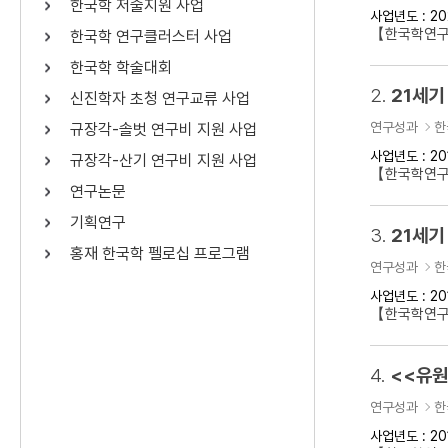
한국학 저술지원 사업
사업년도 : 20
연산자
사용 예
【한국학연구
한국학 연구클러스터 사업
“정조”와 “정약
AND
정조 AND 정약용
한국학 학술대회
색
2.
21세기
신진학자 초청 연구교류 사업
OR
정조 OR 정약용
“정조” 또는 “정
연구성과
한
규장각-솔벗 연구비 지원 사업
“정조”가 나온 후
NOT
정조 NOT 정약용
료를 검색
사업년도 : 20
규장각-산기 연구비 지원 사업
【한국학연구
연구논문
동시에 여러 개의 연산자를 사용할 수 있습니다.
기획연구
3.
21세기
홍재 한국학 펠로십 프로그램
연구성과
한
사업년도 : 20
【한국학연구
4.
<<유원
연구성과
한
사업년도 : 20