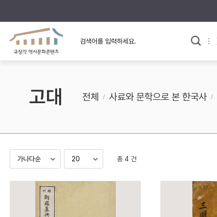
규장각의 어제와 오늘
사료와 문학으로 본
교
한국사
규장각 칼럼
고전문학 속 옛 사람들
고대
규장각 소개영상
고대
전체
사료와 문학으로 본 한국사
고려
조선 전기
조선 후기
근대
총 4 건
검색하기
다시쓰
검색 연산자 사용안내