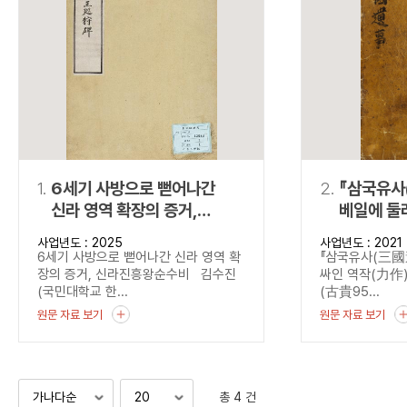
연산자
사용 예
“정조”와 “정약
AND
정조 AND 정약용
색
OR
정조 OR 정약용
“정조” 또는 “정
“정조”가 나온 후
NOT
정조 NOT 정약용
료를 검색
동시에 여러 개의 연산자를 사용할 수 있습니다.
1.
6세기 사방으로 뻗어나간
2.
『삼국유사
신라 영역 확장의 증거,
베일에 둘
신라진흥왕순수비
사업년도 : 2025
사업년도 : 2021
6세기 사방으로 뻗어나간 신라 영역 확
『삼국유사(三國遺
장의 증거, 신라진흥왕순수비 김수진
싸인 역작(力作) 
(국민대학교 한...
(古貴95...
원문 자료 보기
원문 자료 보기
총 4 건