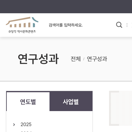
규장각의 어제와 오늘
사료와 문학으로 본
교
한국사
규장각 칼럼
고전문학 속 옛 사람들
연구성과
규장각 소개영상
고대
전체
연구성과
고려
조선 전기
조선 후기
근대
연도별
사업별
검색하기
다시쓰
2025
검색 연산자 사용안내