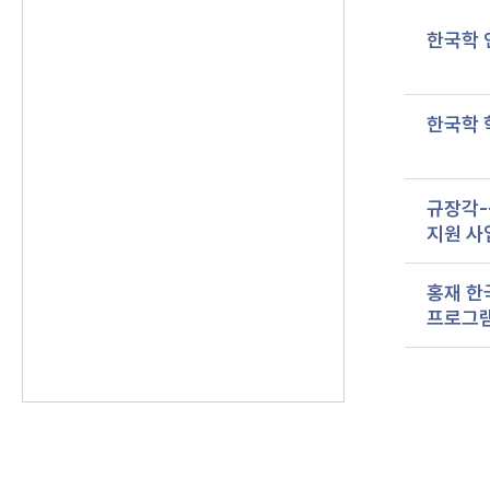
한국학 
한국학 
규장각-
지원 사
홍재 한
프로그