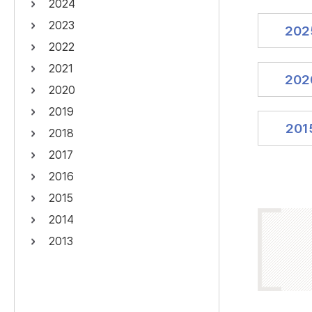
2024
연산자
사용 예
2023
202
“정조”와 “정약
AND
정조 AND 정약용
2022
색
2021
OR
정조 OR 정약용
“정조” 또는 “정
202
2020
“정조”가 나온 후
NOT
정조 NOT 정약용
료를 검색
2019
201
2018
동시에 여러 개의 연산자를 사용할 수 있습니다.
2017
2016
2015
2014
2013