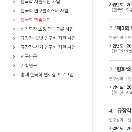
한국학 저술지원 사업
사업년도 : 20
연산자
사용 예
【한국학 학
한국학 연구클러스터 사업
“정조”와 “정약
AND
정조 AND 정약용
한국학 학술대회
색
2.
'제3회
신진학자 초청 연구교류 사업
OR
정조 OR 정약용
“정조” 또는 “정
연구성과
한
규장각-솔벗 연구비 지원 사업
“정조”가 나온 후
NOT
정조 NOT 정약용
료를 검색
사업년도 : 20
규장각-산기 연구비 지원 사업
【한국학 학
연구논문
동시에 여러 개의 연산자를 사용할 수 있습니다.
기획연구
3.
'평화'의
홍재 한국학 펠로십 프로그램
연구성과
한
사업년도 : 20
【한국학 학술
4.
-규장각
연구성과
한
사업년도 : 20