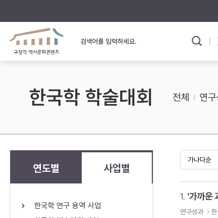
규장각의 어제와 오늘
사료와 문학으로 본
교
한국사
규장각 칼럼
고전문학 속 옛 사람들
한국학 학술대회
규장각 소개영상
고대
전체
연구
고려
조선 전기
조선 후기
근대
연도별
사업별
검색하기
다시쓰
1.
'가까운 
한국학 연구 용역 사업
검색 연산자 사용안내
연구성과
한