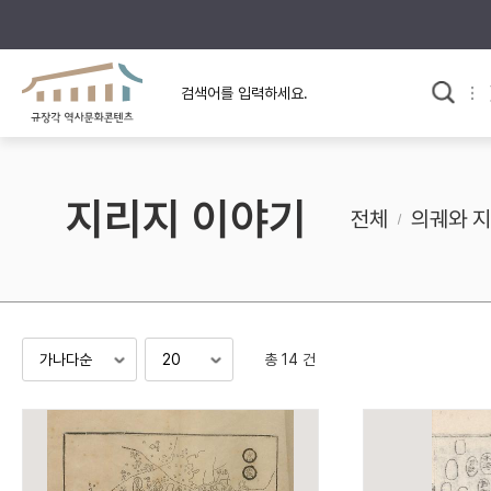
규장각의 어제와 오늘
사료와 문학으로 본
교
한국사
규장각 칼럼
고전문학 속 옛 사람들
지리지 이야기
규장각 소개영상
고대
전체
의궤와 
고려
조선 전기
조선 후기
근대
총 14 건
검색하기
다시쓰
검색 연산자 사용안내