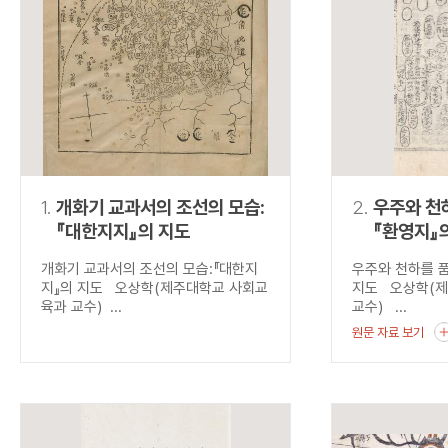
연산자
사용 예
“정조”와 “정약
AND
정조 AND 정약용
색
OR
정조 OR 정약용
“정조” 또는 “정
“정조”가 나온 후
NOT
정조 NOT 정약용
료를 검색
동시에 여러 개의 연산자를 사용할 수 있습니다.
1.
개화기 교과서의 조선의 모습:
2.
우주와 천하
『대한지지』의 지도
『환영지』
개화기 교과서의 조선의 모습:『대한지
우주와 천하를 품
지』의 지도 오상학(제주대학교 사회교
지도 오상학(
육과 교수) ...
교수) ...
원문 자료 보기