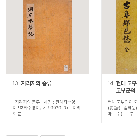
13.
지리지의 종류
14.
현대 고
고부군의
지리지의 종류 사진 : 전라좌수영
현대 고부인이 
지 『호좌수영지』 <고 9920-3> 지리
(史話) 김태웅
지 분...
과 교수) 고부..