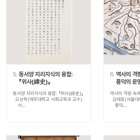
5.
동서양 지리지식의 융합:
6.
역사의 격
『위사(緯史)』
풍덕의 운
동서양 지리지식의 융합: 『위사(緯史)』
역사의 격랑 속
오상학(제주대학교 사회교육과 교수)
김태웅(서울대학
서...
풍덕...