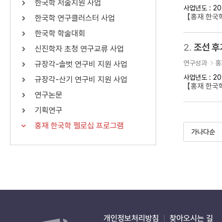
한국학 저술지원 사업
사업년도 : 20
연산자
사용 예
【홍재 한국학
한국학 연구클러스터 사업
“정조”와 “정약
AND
정조 AND 정약용
한국학 학술대회
색
2.
조선 후
신진학자 초청 연구교류 사업
OR
정조 OR 정약용
“정조” 또는 “정
연구성과
홍
규장각-솔벗 연구비 지원 사업
“정조”가 나온 후
NOT
정조 NOT 정약용
료를 검색
사업년도 : 20
규장각-산기 연구비 지원 사업
【홍재 한국
연구논문
동시에 여러 개의 연산자를 사용할 수 있습니다.
기획연구
홍재 한국학 펠로십 프로그램
개인정보처리방침
찾아오시는 길