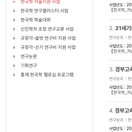
한국학 저술지원 사업
사업년도 : 20
연산자
사용 예
【한국학_저
한국학 연구클러스터 사업
“정조”와 “정약
AND
정조 AND 정약용
한국학 학술대회
색
2.
21세기
신진학자 초청 연구교류 사업
OR
정조 OR 정약용
“정조” 또는 “정
연구성과
한
규장각-솔벗 연구비 지원 사업
“정조”가 나온 후
NOT
정조 NOT 정약용
료를 검색
사업년도 : 20
규장각-산기 연구비 지원 사업
【한국학_저
연구논문
동시에 여러 개의 연산자를 사용할 수 있습니다.
기획연구
3.
경부고속
홍재 한국학 펠로십 프로그램
연구성과
한
사업년도 : 20
【한국학_저
4.
경부고속
연구성과
한
사업년도 : 20