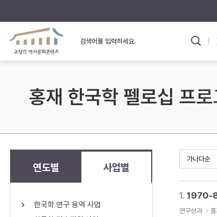
규장각의 어제와 오늘
사료와 문학으로 본
교
한국사
규장각 칼럼
고전문학 속 옛 사람들
홍재 한국학 펠로십 프
규장각 소개영상
고대
고려
조선 전기
조선 후기
근대
연도별
사업별
검색하기
다시쓰
1.
1970-
한국학 연구 용역 사업
검색 연산자 사용안내
연구성과
홍