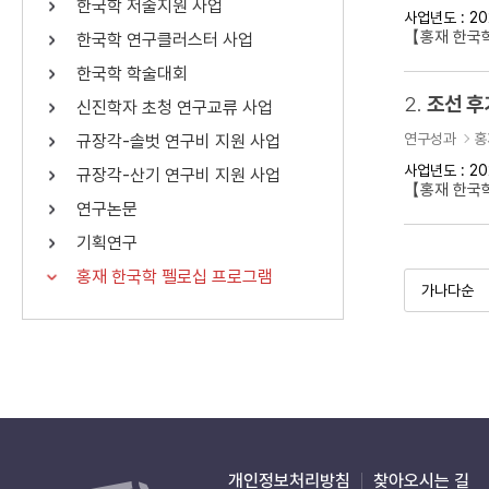
한국학 저술지원 사업
사업년도 : 20
연산자
사용 예
【홍재 한국학
한국학 연구클러스터 사업
“정조”와 “정약
AND
정조 AND 정약용
한국학 학술대회
색
2.
조선 후
신진학자 초청 연구교류 사업
OR
정조 OR 정약용
“정조” 또는 “정
연구성과
홍
규장각-솔벗 연구비 지원 사업
“정조”가 나온 후
NOT
정조 NOT 정약용
료를 검색
사업년도 : 20
규장각-산기 연구비 지원 사업
【홍재 한국
연구논문
동시에 여러 개의 연산자를 사용할 수 있습니다.
기획연구
홍재 한국학 펠로십 프로그램
개인정보처리방침
찾아오시는 길