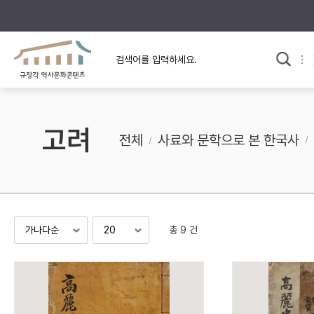
규장각의 어제와 오늘
사료와 문학으로 본
교
한국사
규장각 칼럼
고전문학 속 옛 사람들
고려
규장각 소개영상
고대
전체
사료와 문학으로 본 한국사
고려
조선 전기
조선 후기
근대
총 9 건
검색하기
다시쓰
검색 연산자 사용안내