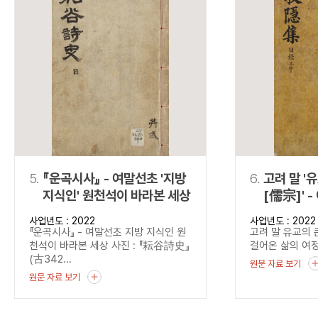
5.
『운곡시사』 - 여말선초 '지방
6.
고려 말 '
지식인' 원천석이 바라본 세상
[儒宗]' - 이색이 걸어온 삶의
여정, 『목
사업년도 : 2022
사업년도 : 2022
『운곡시사』 - 여말선초 지방 지식인 원
고려 말 유교의 
천석이 바라본 세상 사진 : 『耘谷詩史』
걸어온 삶의 여정,
(古342...
원문 자료 보기
원문 자료 보기