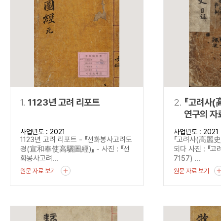
연산자
사용 예
“정조”와 “정약
AND
정조 AND 정약용
색
OR
정조 OR 정약용
“정조” 또는 “정
“정조”가 나온 후
NOT
정조 NOT 정약용
료를 검색
동시에 여러 개의 연산자를 사용할 수 있습니다.
1.
1123년 고려 리포트
2.
『고려사(高麗
연구의 자
사업년도 : 2021
사업년도 : 2021
1123년 고려 리포트 - 『선화봉사고려도
『고려사(高麗史)
경(宣和奉使高驪圖經)』 - 사진 : 『선
되다 사진 : 『고
화봉사고려...
7157) ...
원문 자료 보기
원문 자료 보기