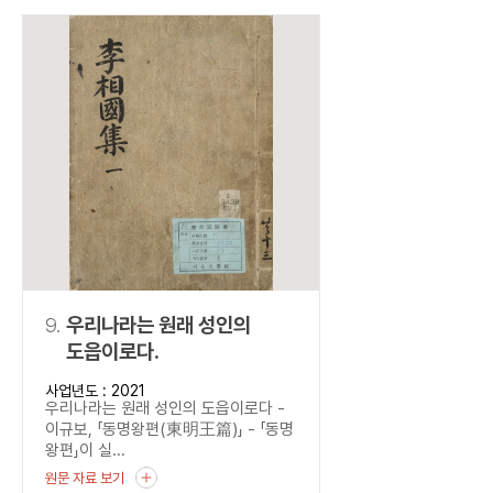
9.
우리나라는 원래 성인의
도읍이로다.
사업년도 : 2021
우리나라는 원래 성인의 도읍이로다 -
이규보, 「동명왕편(東明王篇)」 - 「동명
왕편」이 실...
원문 자료 보기