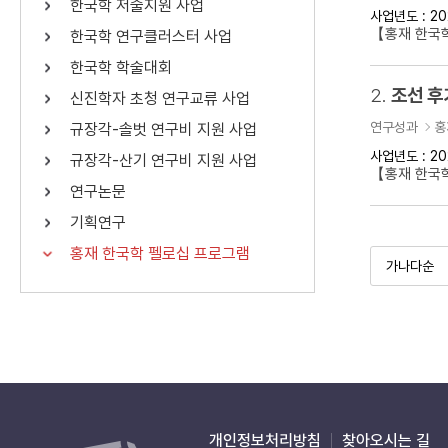
한국학 저술지원 사업
사업년도 : 20
연산자
사용 예
【홍재 한국학
한국학 연구클러스터 사업
“정조”와 “정약
AND
정조 AND 정약용
한국학 학술대회
색
2.
조선 후
신진학자 초청 연구교류 사업
OR
정조 OR 정약용
“정조” 또는 “정
연구성과
홍
규장각-솔벗 연구비 지원 사업
“정조”가 나온 후
NOT
정조 NOT 정약용
료를 검색
사업년도 : 20
규장각-산기 연구비 지원 사업
【홍재 한국
연구논문
동시에 여러 개의 연산자를 사용할 수 있습니다.
기획연구
홍재 한국학 펠로십 프로그램
개인정보처리방침
찾아오시는 길