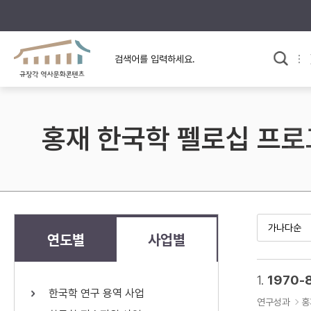
규장각의 어제와 오늘
사료와 문학으로 본
교
한국사
규장각 칼럼
고전문학 속 옛 사람들
홍재 한국학 펠로십 프
규장각 소개영상
고대
고려
조선 전기
조선 후기
근대
연도별
사업별
검색하기
다시쓰
1.
1970-
한국학 연구 용역 사업
검색 연산자 사용안내
연구성과
홍