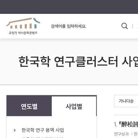
규장각의 어제와 오늘
사료와 문학으로 본
교
한국사
규장각 칼럼
고전문학 속 옛 사람들
한국학 연구클러스터 사
규장각 소개영상
고대
고려
조선 전기
조선 후기
근대
연도별
사업별
검색하기
다시쓰
1.
『醉松詩
한국학 연구 용역 사업
검색 연산자 사용안내
연구성과
한