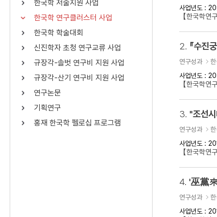
한국학 저술지원 사업
사업년도 : 20
연산자
사용 예
【한국학연구
한국학 연구클러스터 사업
“정조”와 “정약
AND
정조 AND 정약용
한국학 학술대회
색
2.
『수진궁
신진학자 초청 연구교류 사업
OR
정조 OR 정약용
“정조” 또는 “정
연구성과
한
규장각-솔벗 연구비 지원 사업
“정조”가 나온 후
NOT
정조 NOT 정약용
료를 검색
사업년도 : 20
규장각-산기 연구비 지원 사업
【한국학연구
연구논문
동시에 여러 개의 연산자를 사용할 수 있습니다.
기획연구
3.
홍재 한국학 펠로십 프로그램
연구성과
한
사업년도 : 20
【한국학연구클
4.
'巫黨來
연구성과
한
사업년도 : 20