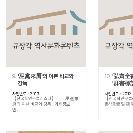
9.
'巫黨來曆'의 이본 비교와
10.
'弘齊全書
강독
'群書標記
중심으로
사업년도 : 2013
사업년도 : 2013
【한국학연구클러스터】 巫黨來
【한국학연구
曆의 이본 비교와 강독 과제정보
書' 講讀 및 
연구...
...