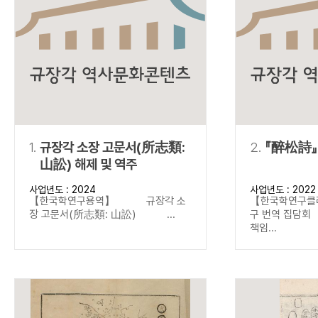
연산자
사용 예
“정조”와 “정약
AND
정조 AND 정약용
색
OR
정조 OR 정약용
“정조” 또는 “정
“정조”가 나온 후
NOT
정조 NOT 정약용
료를 검색
동시에 여러 개의 연산자를 사용할 수 있습니다.
1.
규장각 소장 고문서(所志類:
2.
『醉松詩』
山訟) 해제 및 역주
사업년도 : 2024
사업년도 : 2022
【한국학연구용역】 규장각 소
【한국학연구클
장 고문서(所志類: 山訟) ...
구 번역 집
책임...