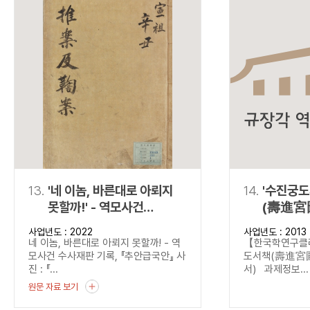
13.
'네 이놈, 바른대로 아뢰지
14.
'수진궁
못할까!' - 역모사건
(壽進宮
수사재판 기록,
(탈초·정
사업년도 : 2022
사업년도 : 2013
『추안급국안』
네 이놈, 바른대로 아뢰지 못할까! - 역
【한국학연구
모사건 수사재판 기록, 『추안급국안』 사
도서책(壽進宮圖
진 : 『...
서) 과제정보...
원문 자료 보기