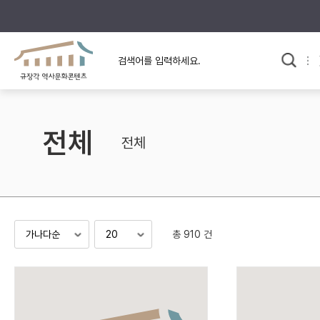
규장각의 어제와 오늘
사료와 문학으로 본
교
한국사
규장각 칼럼
고전문학 속 옛 사람들
전체
규장각 소개영상
고대
전체
고려
조선 전기
조선 후기
근대
총 910 건
검색하기
다시쓰
검색 연산자 사용안내