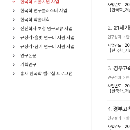
한국학 저술지원 사업
사업년도 : 20
연산자
사용 예
【한국학_저
한국학 연구클러스터 사업
“정조”와 “정약
AND
정조 AND 정약용
한국학 학술대회
색
2.
21세기
신진학자 초청 연구교류 사업
OR
정조 OR 정약용
“정조” 또는 “정
연구성과
한
규장각-솔벗 연구비 지원 사업
“정조”가 나온 후
NOT
정조 NOT 정약용
료를 검색
사업년도 : 20
규장각-산기 연구비 지원 사업
【한국학_저
연구논문
동시에 여러 개의 연산자를 사용할 수 있습니다.
기획연구
3.
경부고속
홍재 한국학 펠로십 프로그램
연구성과
한
사업년도 : 20
【한국학_저
4.
경부고속
연구성과
한
사업년도 : 20