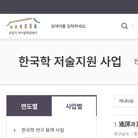
규장각의 어제와 오늘
사료와 문학으로 본
교
한국사
규장각 칼럼
고전문학 속 옛 사람들
한국학 저술지원 사업
규장각 소개영상
고대
고려
조선 전기
조선 후기
근대
연도별
사업별
검색하기
다시쓰
1.
通譯과
한국학 연구 용역 사업
검색 연산자 사용안내
연구성과
한