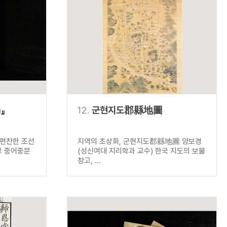
』
12.
군현지도郡縣地圖
 편찬한 조선
지역의 초상화, 군현지도郡縣地圖 양보경
교 중어중문
(성신여대 지리학과 교수) 한국 지도의 보물
창고, ...