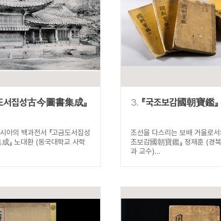
설명
용”이 동시에 포함된 자료를 검
약용”이 포함된 자료를 검색
 “정약용”이 나오지 않는 자
도서집성古今圖書集成』
3.
『국조보감國朝寶鑑』
아시아의 백과전서 『고금도서집성
조선을 다스리는 보배 거울로서의
』 노대환 (동국대학교 사학
조보감國朝寶鑑』 정재훈 (경
과 교수)...