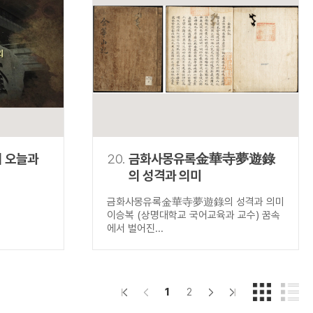
 오늘과
20.
금화사몽유록金華寺夢遊錄
의 성격과 의미
금화사몽유록金華寺夢遊錄의 성격과 의미
이승복 (상명대학교 국어교육과 교수) 꿈속
에서 벌어진...
1
2