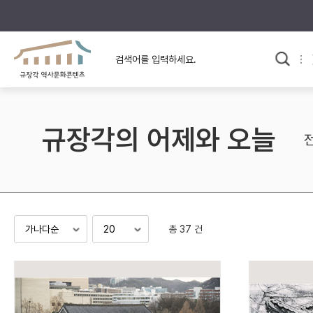
규장각의 어제와 오늘
사료와 문학으로 본
한국사
규장각 칼럼
고전문학 속 옛 사람들
규장각의 어제와 오늘
규장각 소개영상
고대
고려
조선 전기
조선 후기
근대
총 37 건
검색하기
다시쓰
검색 연산자 사용안내