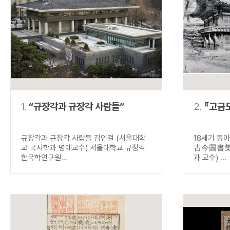
연산자
사용 예
“정조”와 “정약
AND
정조 AND 정약용
색
OR
정조 OR 정약용
“정조” 또는 “정
“정조”가 나온 후
NOT
정조 NOT 정약용
료를 검색
동시에 여러 개의 연산자를 사용할 수 있습니다.
1.
“규장각과 규장각 사람들”
2.
『고금
규장각과 규장각 사람들 김인걸 (서울대학
18세기 동
교 국사학과 명예교수) 서울대학교 규장각
古今圖書集成
한국학연구원...
과 교수) ...