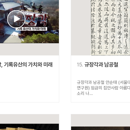
, 기록유산의 가치와 미래
15.
규장각과 남공철
규장각과 남공철 안순태 (서울
연구원) 임금의 집안사람 아름다
소리 나...