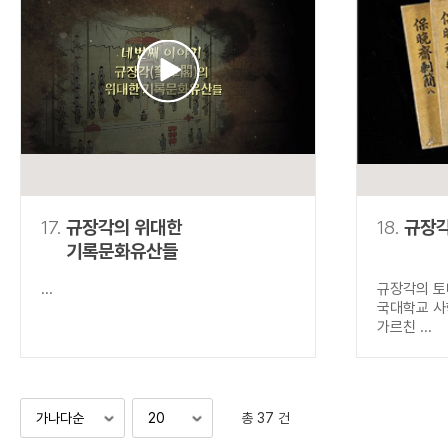
17.
규장각의 위대한
18.
규장각
기록문화유산들
...
규장각의 토
국대학교 사
가르친 ...
총 37 건