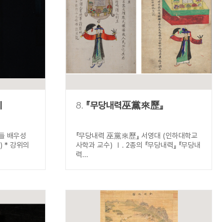
의
8.
『무당내력巫黨來歷』
들 배우성
『무당내력 巫黨來歷』 서영대 (인하대학교
 * 강위의
사학과 교수) Ⅰ. 2종의 『무당내력』 『무당내
력...