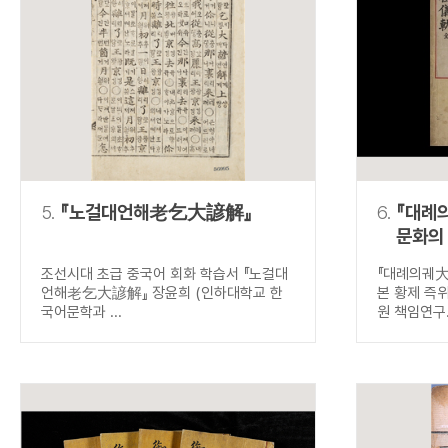
5.
『노걸대언해老乞大諺解』
6.
『대례
문화의
조선시대 초급 중국어 회화 학습서 『노걸대
『대례의궤
언해老乞大諺解』 장윤희 (인하대학교 한
본 황제 즉
국어문학과 ...
원 책임연구.