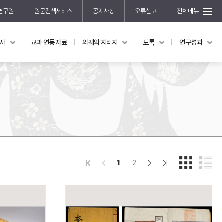
연구원
원문검색서비스
공지사항
오류신고
전체메뉴
국사
교과 연동 자료
의궤와 지리지
도록
연구성과
도록
연구성과
전시 도록
한국학 연구 용역 사업
규장각 소장품 해설
한국학 저술지원 사업
한국학 연구클러스터 사업
한국학 학술대회
신진학자 초청 연구교류 사업
규장각-솔벗 연구비 지원 사업
1
2
규장각-산기 연구비 지원 사업
연구논문
기획연구
홍재 한국학 펠로십 프로그램