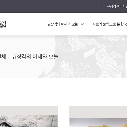
규장각한국학
상세
규장각의 어제와 오늘
사료와 문학으로 본 한
교과 연동 자료
의궤와 지리지
검색
의궤를 통해 본 왕실 생활
지리지 이야기
전체
규장각의 어제와 오늘
기