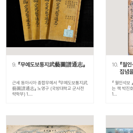
9.
『무예도보통지武藝圖譜通志』
10.
『월인
집념을
근세 동아시아 종합무예서 『무예도보통지武
『 월인석보 
藝圖譜通志』 노영구 (국방대학교 군사전
는 책 박진
략학부) 1....
1...