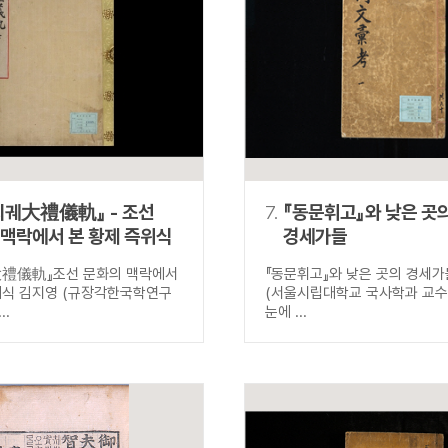
의궤大禮儀軌』 - 조선
7.
『동문휘고』와 낮은 곳
 맥락에서 본 황제 즉위식
경세가들
大禮儀軌』조선 문화의 맥락에서
『동문휘고』와 낮은 곳의 경세가
위식 김지영 (규장각한국학연구
(서울시립대학교 국사학과 교수)
..
눈에 ...