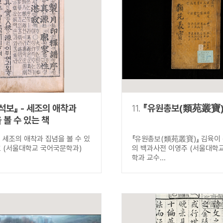
석보』 - 세조의 애착과
11.
『유원총보(類苑叢寶)
 볼 수 있는 책
』 세조의 애착과 집념을 볼 수 있
『유원총보(類苑叢寶)』 김육이
호 (서울대학교 국어국문학과)
의 백과사전 이영주 (서울대학
학과 교수...