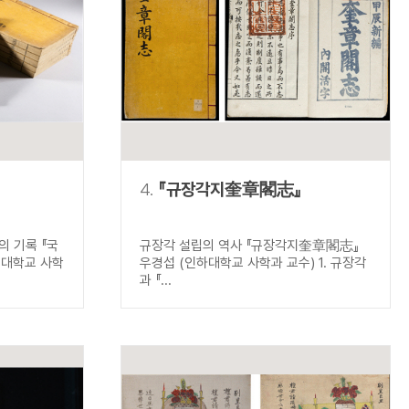
4.
『규장각지奎章閣志』
 기록 『국
규장각 설립의 역사 『규장각지奎章閣志』
북대학교 사학
우경섭 (인하대학교 사학과 교수) 1. 규장각
과 『...