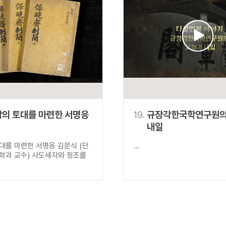
의 토대를 마련한 서명응
19.
규장각한국학연구원의
내일
대를 마련한 서명응 김문식 (단
...
학과 교수) 사도세자와 정조를