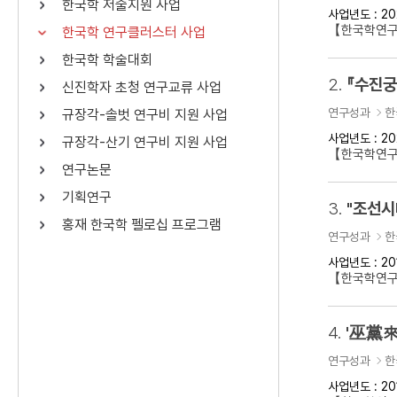
한국학 저술지원 사업
사업년도 : 20
연산자
사용 예
【한국학연구
한국학 연구클러스터 사업
“정조”와 “정약
AND
정조 AND 정약용
한국학 학술대회
색
2.
『수진궁
신진학자 초청 연구교류 사업
OR
정조 OR 정약용
“정조” 또는 “정
연구성과
한
규장각-솔벗 연구비 지원 사업
“정조”가 나온 후
NOT
정조 NOT 정약용
료를 검색
사업년도 : 20
규장각-산기 연구비 지원 사업
【한국학연구
연구논문
동시에 여러 개의 연산자를 사용할 수 있습니다.
기획연구
3.
홍재 한국학 펠로십 프로그램
연구성과
한
사업년도 : 20
【한국학연구클
4.
'巫黨來
연구성과
한
사업년도 : 20