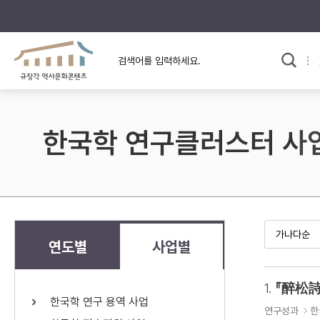
규장각의 어제와 오늘
사료와 문학으로 본
교
한국사
규장각 칼럼
고전문학 속 옛 사람들
한국학 연구클러스터 사
규장각 소개영상
고대
고려
조선 전기
조선 후기
근대
연도별
사업별
검색하기
다시쓰
1.
『醉松詩
한국학 연구 용역 사업
검색 연산자 사용안내
연구성과
한