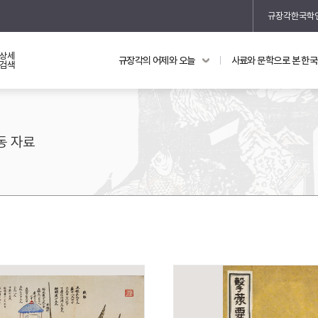
규장각한국학
상세
규장각의 어제와 오늘
사료와 문학으로 본 한
교과 연동 자료
의궤와 지리지
검색
의궤를 통해 본 왕실 생활
지리지 이야기
동 자료
기