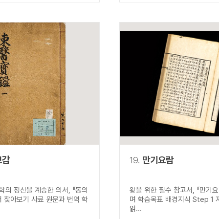
보감
19.
만기요람
학의 정신을 계승한 의서, 『동의
왕을 위한 필수 참고서, 『만기요
서 찾아보기 사료 원문과 번역 학
며 학습목표 배경지식 Step 1
읽...