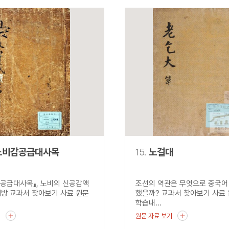
노비감공급대사목
15.
노걸대
공급대사목』, 노비의 신공감액
조선의 역관은 무엇으로 중국어
해방 교과서 찾아보기 사료 원문
했을까? 교과서 찾아보기 사료
학습내...
기
원문 자료 보기