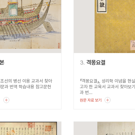
설명
용”이 동시에 포함된 자료를 검
약용”이 포함된 자료를 검색
 “정약용”이 나오지 않는 자
본
3.
격몽요결
, 조선의 병선 이용 교과서 찾아
『격몽요결』, 성리학 이념을 현
원문과 번역 학습내용 참고문헌
고자 한 교육서 교과서 찾아보기
과 번...
기
원문 자료 보기