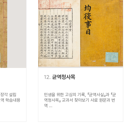
12.
균역청사목
규장각 설립
민생을 위한 고심의 기록, 『균역사실』과 『균
번역 학습내용
역청사목』 교과서 찾아보기 사료 원문과 번
역 ...