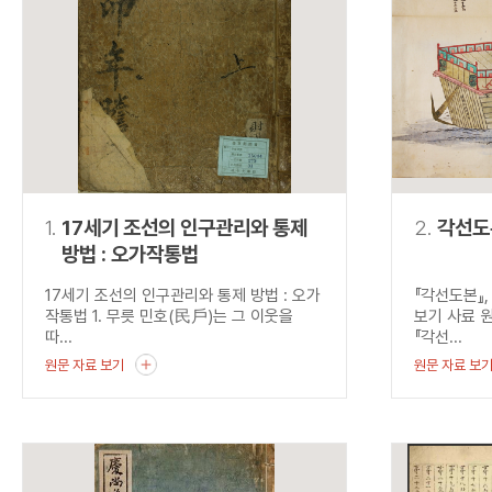
연산자
사용 예
“정조”와 “정약
AND
정조 AND 정약용
색
OR
정조 OR 정약용
“정조” 또는 “정
“정조”가 나온 후
NOT
정조 NOT 정약용
료를 검색
동시에 여러 개의 연산자를 사용할 수 있습니다.
1.
17세기 조선의 인구관리와 통제
2.
각선도
방법 : 오가작통법
17세기 조선의 인구관리와 통제 방법 : 오가
『각선도본』
작통법 1. 무릇 민호(民戶)는 그 이웃을
보기 사료 
따...
『각선...
원문 자료 보기
원문 자료 보