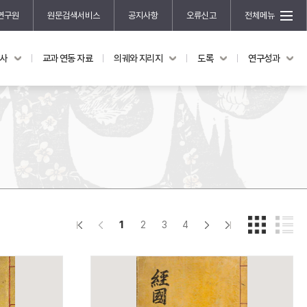
연구원
원문검색서비스
공지사항
오류신고
전체메뉴
국사
교과 연동 자료
의궤와 지리지
도록
연구성과
도록
연구성과
전시 도록
한국학 연구 용역 사업
규장각 소장품 해설
한국학 저술지원 사업
한국학 연구클러스터 사업
한국학 학술대회
신진학자 초청 연구교류 사업
규장각-솔벗 연구비 지원 사업
1
2
3
4
규장각-산기 연구비 지원 사업
연구논문
기획연구
홍재 한국학 펠로십 프로그램