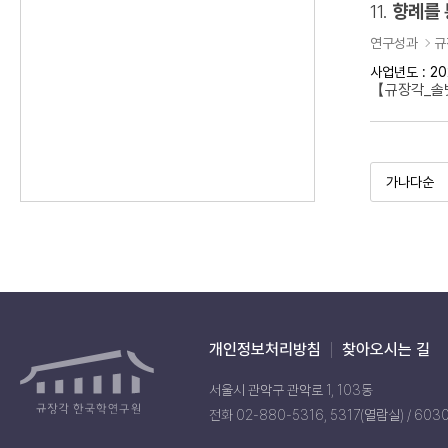
11.
향례를 
연구성과
규
사업년도 : 20
【규장각_솔벗
개인정보처리방침
찾아오시는 길
서울시 관악구 관악로 1, 103동
전화 02-880-5316, 5317(열람실) / 603