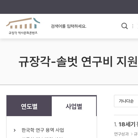
규장각의 어제와 오늘
사료와 문학으로 본
교
한국사
규장각 칼럼
고전문학 속 옛 사람들
규장각-솔벗 연구비 지원
규장각 소개영상
고대
고려
조선 전기
조선 후기
근대
연도별
사업별
검색하기
다시쓰
1.
18세기
한국학 연구 용역 사업
검색 연산자 사용안내
연구성과
규