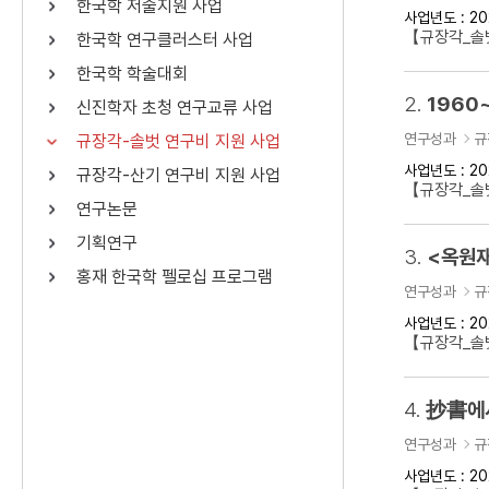
한국학 저술지원 사업
사업년도 : 20
연산자
사용 예
【규장각_솔벗
한국학 연구클러스터 사업
“정조”와 “정약
AND
정조 AND 정약용
한국학 학술대회
색
2.
1960
신진학자 초청 연구교류 사업
OR
정조 OR 정약용
“정조” 또는 “정
연구성과
규
규장각-솔벗 연구비 지원 사업
“정조”가 나온 후
NOT
정조 NOT 정약용
료를 검색
사업년도 : 20
규장각-산기 연구비 지원 사업
【규장각_솔벗
연구논문
동시에 여러 개의 연산자를 사용할 수 있습니다.
기획연구
3.
<옥원재
홍재 한국학 펠로십 프로그램
연구성과
규
사업년도 : 20
【규장각_솔벗
4.
抄書에서
연구성과
규
사업년도 : 20