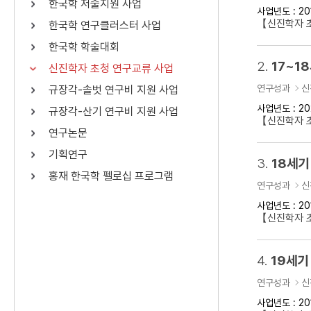
한국학 저술지원 사업
사업년도 : 20
연산자
사용 예
【신진학자 
한국학 연구클러스터 사업
“정조”와 “정약
AND
정조 AND 정약용
한국학 학술대회
색
2.
17~1
신진학자 초청 연구교류 사업
OR
정조 OR 정약용
“정조” 또는 “정
연구성과
신
규장각-솔벗 연구비 지원 사업
“정조”가 나온 후
NOT
정조 NOT 정약용
료를 검색
사업년도 : 20
규장각-산기 연구비 지원 사업
【신진학자 
연구논문
동시에 여러 개의 연산자를 사용할 수 있습니다.
기획연구
3.
18세기
홍재 한국학 펠로십 프로그램
연구성과
신
사업년도 : 20
【신진학자 
4.
19세기
연구성과
신
사업년도 : 20