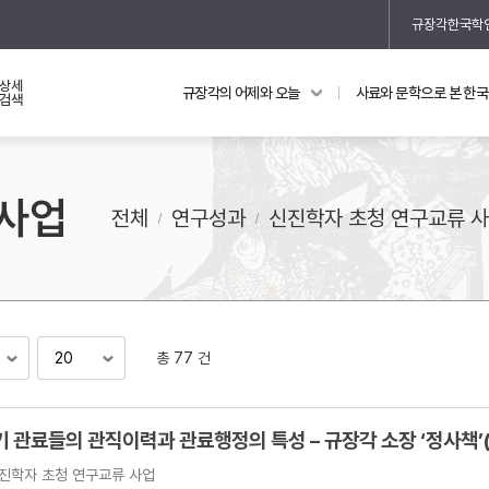
규장각한국학
상세
규장각의 어제와 오늘
사료와 문학으로 본 한
교과 연동 자료
의궤와 지리지
검색
의궤를 통해 본 왕실 생활
 사업
지리지 이야기
전체
연구성과
신진학자 초청 연구교류 
총 77 건
기
"조선후기 관료들의 관직이력과 관료행정의 
진학자 초청 연구교류 사업