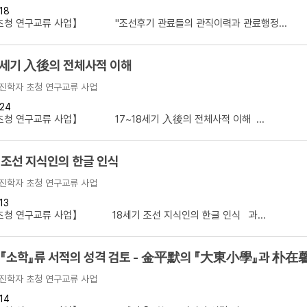
18
설명
초청 연구교류 사업】 "조선후기 관료들의 관직이력과 관료행정...
용”이 동시에 포함된 자료를 검
8세기 入後의 전체사적 이해
약용”이 포함된 자료를 검색
진학자 초청 연구교류 사업
 “정약용”이 나오지 않는 자
24
초청 연구교류 사업】 17~18세기 入後의 전체사적 이해 ...
 조선 지식인의 한글 인식
진학자 초청 연구교류 사업
13
초청 연구교류 사업】 18세기 조선 지식인의 한글 인식 과...
 『소학』류 서적의 성격 검토 - 金平默의 『大東小學』과 朴
진학자 초청 연구교류 사업
14