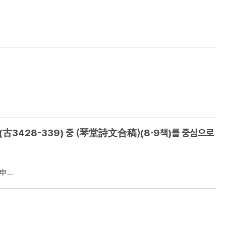
(古3428-339) 중 ⟨琴堂詩文合稿⟩(8‧9책)를 중심으로
...