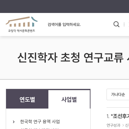
규장각의 어제와 오늘
사료와 문학으로 본
한국사
규장각 칼럼
고전문학 속 옛 사람들
신진학자 초청 연구교류
규장각 소개영상
고대
고려
조선 전기
조선 후기
근대
연도별
사업별
검색하기
다시쓰
1.
한국학 연구 용역 사업
검색 연산자 사용안내
연구성과
신