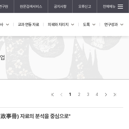
연구원
원문검색서비스
공지사항
오류신고
전체메뉴
국사
교과 연동 자료
의궤와 지리지
도록
연구성과
도록
연구성과
전시 도록
한국학 연구 용역 사업
규장각 소장품 해설
한국학 저술지원 사업
사업
한국학 연구클러스터 사업
한국학 학술대회
신진학자 초청 연구교류 사업
규장각-솔벗 연구비 지원 사업
1
2
3
4
규장각-산기 연구비 지원 사업
연구논문
기획연구
특성 – 규장각 소장 ‘정사책’(政事冊) 자료의 분석을 중심으로"
홍재 한국학 펠로십 프로그램