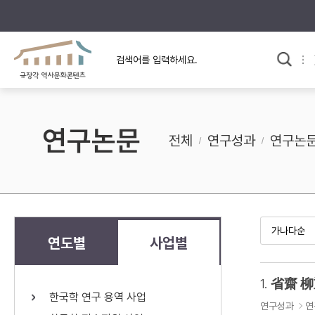
규장각의 어제와 오늘
사료와 문학으로 본
한국사
규장각 칼럼
고전문학 속 옛 사람들
연구논문
규장각 소개영상
고대
전체
연구성과
연구논
고려
조선 전기
조선 후기
근대
연도별
사업별
검색하기
다시쓰
1.
省齋 柳
한국학 연구 용역 사업
검색 연산자 사용안내
연구성과
연