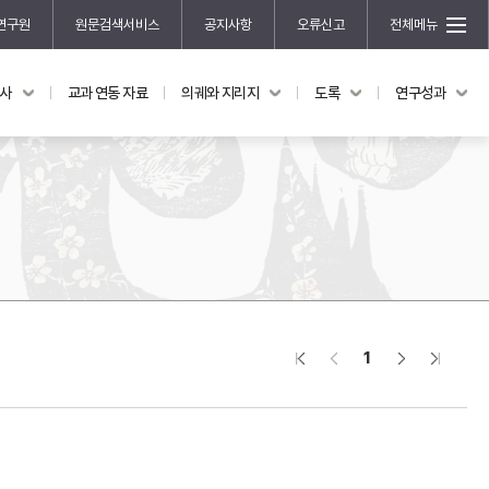
연구원
원문검색서비스
공지사항
오류신고
전체메뉴
국사
교과 연동 자료
의궤와 지리지
도록
연구성과
도록
연구성과
전시 도록
한국학 연구 용역 사업
규장각 소장품 해설
한국학 저술지원 사업
한국학 연구클러스터 사업
한국학 학술대회
신진학자 초청 연구교류 사업
규장각-솔벗 연구비 지원 사업
1
규장각-산기 연구비 지원 사업
연구논문
기획연구
홍재 한국학 펠로십 프로그램