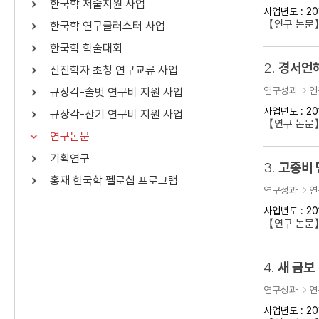
한국학 저술지원 사업
사업년도 : 20
연산자
사용 예
【연구 논문
한국학 연구클러스터 사업
“정조”와 “정약
AND
정조 AND 정약용
한국학 학술대회
색
2.
경서언해
신진학자 초청 연구교류 사업
OR
정조 OR 정약용
“정조” 또는 “정
연구성과
연
규장각-솔벗 연구비 지원 사업
“정조”가 나온 후
NOT
정조 NOT 정약용
료를 검색
사업년도 : 20
규장각-산기 연구비 지원 사업
【연구 논문
연구논문
동시에 여러 개의 연산자를 사용할 수 있습니다.
기획연구
3.
고종비 
홍재 한국학 펠로십 프로그램
연구성과
연
사업년도 : 20
【연구 논문
4.
새 금보
연구성과
연
사업년도 : 20