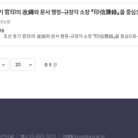
기 官印의 改鑄와 문서 행정–규장각 소장 『印信謄錄』을 중심
구논문
18
 조선 후기 官印의 改鑄와 문서 행정–규장각 소장 『印信謄錄』을 중심으로- 
총 8 건
0(전시실)
팩스 02-883-3012
이메일 kyujg@snu.ac.kr