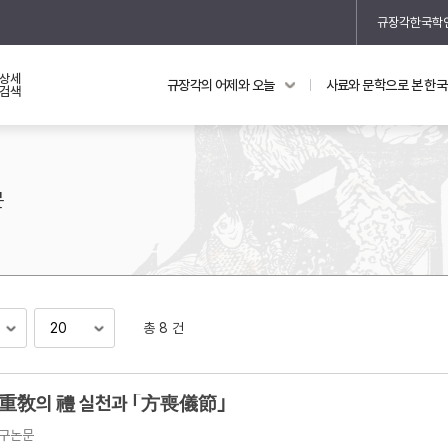
규장각한국학
상세
규장각의 어제와 오늘
사료와 문학으로 본 한
교과 연동 자료
의궤와 지리지
검색
의궤를 통해 본 왕실 생활
지리지 이야기
문
총 8 건
기
重敎의 禮 실천과 ｢方喪儀節｣
구논문