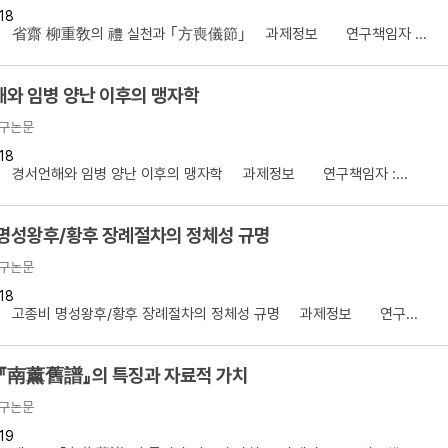
18
설명
】 省齋 柳重敎의 禮 실천과 ｢方喪儀節｣ 과제정보 연구책임자 ...
용”이 동시에 포함된 자료를 검
와 임병 양난 이후의 맹자학
약용”이 포함된 자료를 검색
구논문
 “정약용”이 나오지 않는 자
18
】 경서언해와 임병 양난 이후의 맹자학 과제정보 연구책임자 :...
명성왕후/황후 장례절차의 정체성 규명
구논문
18
】 고종비 명성왕후/황후 장례절차의 정체성 규명 과제정보 연구...
 『南薰舊譜』의 특징과 자료적 가치
구논문
19