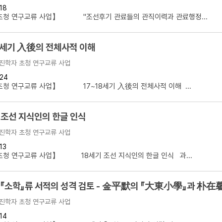
18
설명
초청 연구교류 사업】 "조선후기 관료들의 관직이력과 관료행정...
용”이 동시에 포함된 자료를 검
8세기 入後의 전체사적 이해
약용”이 포함된 자료를 검색
진학자 초청 연구교류 사업
 “정약용”이 나오지 않는 자
24
초청 연구교류 사업】 17~18세기 入後의 전체사적 이해 ...
 조선 지식인의 한글 인식
진학자 초청 연구교류 사업
13
초청 연구교류 사업】 18세기 조선 지식인의 한글 인식 과...
 『소학』류 서적의 성격 검토 - 金平默의 『大東小學』과 朴
진학자 초청 연구교류 사업
14