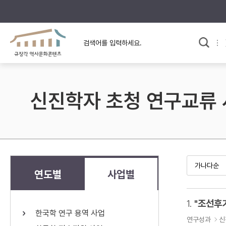
규장각의 어제와 오늘
사료와 문학으로 본
한국사
규장각 칼럼
고전문학 속 옛 사람들
신진학자 초청 연구교류
규장각 소개영상
고대
고려
조선 전기
조선 후기
근대
연도별
사업별
검색하기
다시쓰
1.
한국학 연구 용역 사업
검색 연산자 사용안내
연구성과
신