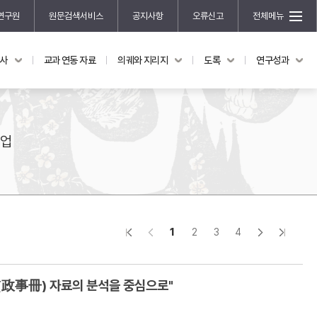
연구원
원문검색서비스
공지사항
오류신고
전체메뉴
국사
교과 연동 자료
의궤와 지리지
도록
연구성과
도록
연구성과
전시 도록
한국학 연구 용역 사업
규장각 소장품 해설
한국학 저술지원 사업
사업
한국학 연구클러스터 사업
한국학 학술대회
신진학자 초청 연구교류 사업
규장각-솔벗 연구비 지원 사업
1
2
3
4
규장각-산기 연구비 지원 사업
연구논문
기획연구
특성 – 규장각 소장 ‘정사책’(政事冊) 자료의 분석을 중심으로"
홍재 한국학 펠로십 프로그램