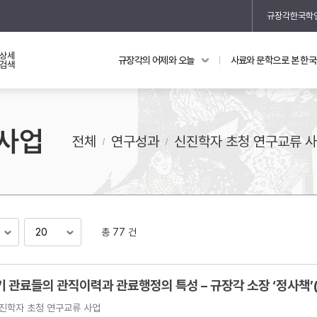
규장각한국학
상세
규장각의 어제와 오늘
사료와 문학으로 본 한
교과 연동 자료
의궤와 지리지
검색
의궤를 통해 본 왕실 생활
 사업
지리지 이야기
전체
연구성과
신진학자 초청 연구교류 
총 77 건
기
"조선후기 관료들의 관직이력과 관료행정의 
진학자 초청 연구교류 사업