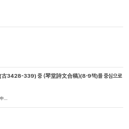
(古3428-339) 중 ⟨琴堂詩文合稿⟩(8‧9책)를 중심으로
...