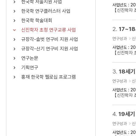
한국학 저술지원 사업
사업년도 : 20
연산자
사용 예
【신진학자 
한국학 연구클러스터 사업
“정조”와 “정약
AND
정조 AND 정약용
한국학 학술대회
색
2.
17~1
신진학자 초청 연구교류 사업
OR
정조 OR 정약용
“정조” 또는 “정
연구성과
신
규장각-솔벗 연구비 지원 사업
“정조”가 나온 후
NOT
정조 NOT 정약용
료를 검색
사업년도 : 20
규장각-산기 연구비 지원 사업
【신진학자 
연구논문
동시에 여러 개의 연산자를 사용할 수 있습니다.
기획연구
3.
18세기
홍재 한국학 펠로십 프로그램
연구성과
신
사업년도 : 20
【신진학자 
4.
19세기
연구성과
신
사업년도 : 20