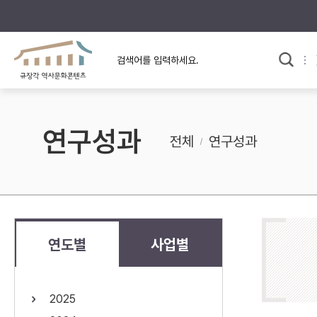
규장각의 어제와 오늘
사료와 문학으로 본
한국사
규장각 칼럼
고전문학 속 옛 사람들
연구성과
규장각 소개영상
고대
전체
연구성과
고려
조선 전기
조선 후기
근대
연도별
사업별
검색하기
다시쓰
2025
검색 연산자 사용안내