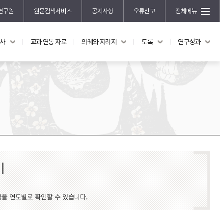
연구원
원문검색서비스
공지사항
오류신고
전체메뉴
국사
교과 연동 자료
의궤와 지리지
도록
연구성과
도록
연구성과
전시 도록
한국학 연구 용역 사업
규장각 소장품 해설
한국학 저술지원 사업
한국학 연구클러스터 사업
한국학 학술대회
신진학자 초청 연구교류 사업
규장각-솔벗 연구비 지원 사업
규장각-산기 연구비 지원 사업
기
연구논문
기획연구
물을 연도별로 확인할 수 있습니다.
홍재 한국학 펠로십 프로그램