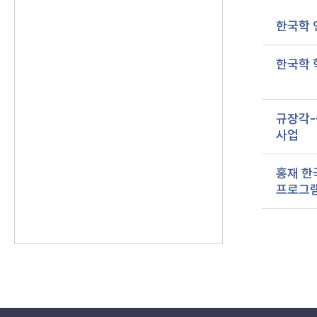
한국학 
한국학 
규장각-
사업
홍재 한
프로그