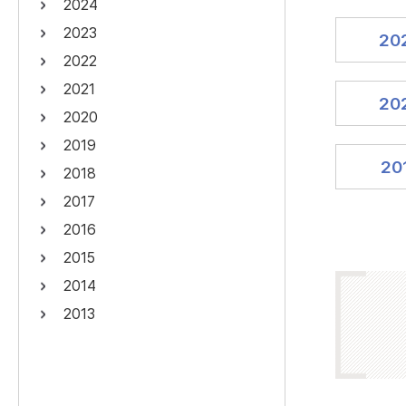
2024
연산자
사용 예
2023
20
“정조”와 “정약
AND
정조 AND 정약용
2022
색
2021
OR
정조 OR 정약용
“정조” 또는 “정
20
2020
“정조”가 나온 후
NOT
정조 NOT 정약용
료를 검색
2019
20
2018
동시에 여러 개의 연산자를 사용할 수 있습니다.
2017
2016
2015
2014
2013