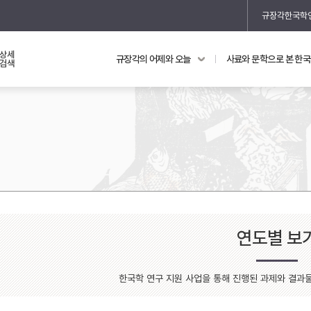
규장각한국학
상세
규장각의 어제와 오늘
사료와 문학으로 본 한
교과 연동 자료
의궤와 지리지
검색
의궤를 통해 본 왕실 생활
지리지 이야기
연도별 보
기
한국학 연구 지원 사업을 통해 진행된 과제와 결과