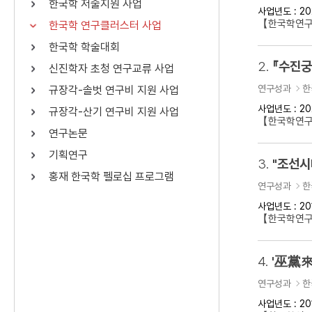
한국학 저술지원 사업
사업년도 : 20
연산자
사용 예
【한국학연구
한국학 연구클러스터 사업
“정조”와 “정약
AND
정조 AND 정약용
한국학 학술대회
색
2.
『수진궁
신진학자 초청 연구교류 사업
OR
정조 OR 정약용
“정조” 또는 “정
연구성과
한
규장각-솔벗 연구비 지원 사업
“정조”가 나온 후
NOT
정조 NOT 정약용
료를 검색
사업년도 : 20
규장각-산기 연구비 지원 사업
【한국학연구
연구논문
동시에 여러 개의 연산자를 사용할 수 있습니다.
기획연구
3.
홍재 한국학 펠로십 프로그램
연구성과
한
사업년도 : 20
【한국학연구클
4.
'巫黨來
연구성과
한
사업년도 : 20