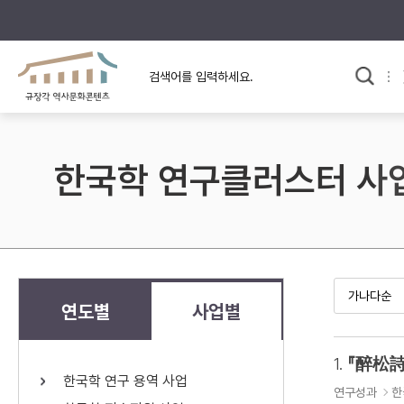
규장각의 어제와 오늘
사료와 문학으로 본
교
한국사
규장각 칼럼
고전문학 속 옛 사람들
한국학 연구클러스터 사
규장각 소개영상
고대
고려
조선 전기
조선 후기
근대
연도별
사업별
검색하기
다시쓰
1.
『醉松詩
한국학 연구 용역 사업
검색 연산자 사용안내
연구성과
한