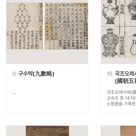
9.
구수략(九數略)
10.
국조오례
(國朝五
...
국조오례서례(國
신숙주 등 147
소용품을 기록한.