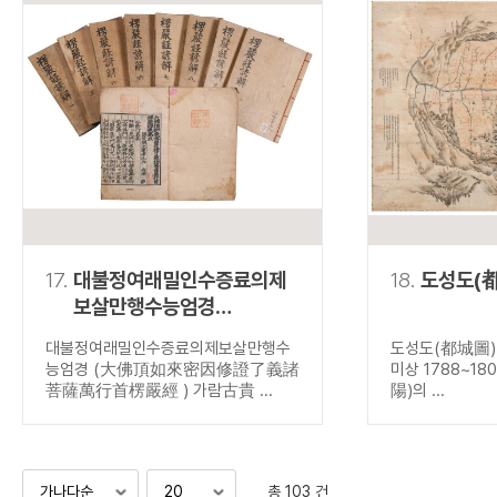
17.
대불정여래밀인수증료의제
18.
도성도(
보살만행수능엄경
(大佛頂如來密因修證了
대불정여래밀인수증료의제보살만행수
도성도(都城圖) 
義諸菩薩萬行首楞嚴經 )
능엄경 (大佛頂如來密因修證了義諸
미상 1788~18
菩薩萬行首楞嚴經 ) 가람古貴 ...
陽)의 ...
총 103 건