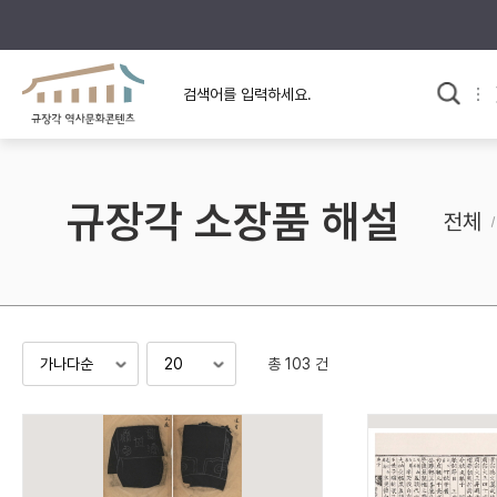
규장각의 어제와 오늘
사료와 문학으로 본
교
한국사
규장각 칼럼
고전문학 속 옛 사람들
규장각 소장품 해설
규장각 소개영상
고대
전체
고려
조선 전기
조선 후기
근대
총 103 건
검색하기
다시쓰
검색 연산자 사용안내