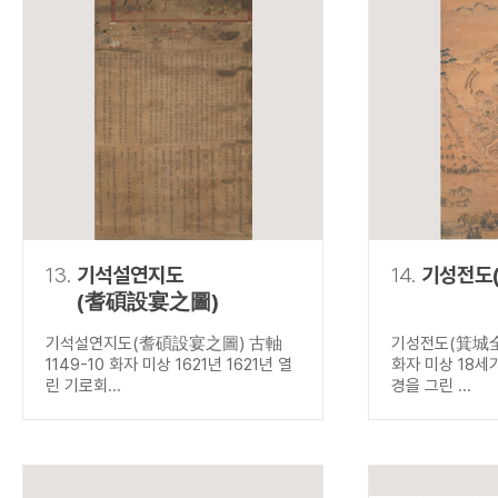
13.
기석설연지도
14.
기성전도
(耆碩設宴之圖)
기석설연지도(耆碩設宴之圖) 古軸
기성전도(箕城全圖
1149-10 화자 미상 1621년 1621년 열
화자 미상 18세
린 기로회...
경을 그린 ...