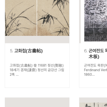
5.
고화첩(古畵帖)
6.
곤여전도 
木板)
고화첩(古畵帖) 奎 11681 정선(鄭敾)
곤여전도 목판(
18세기 겸재(謙齋) 정선의 금강산 그림
Ferdinand V
2폭 ...
1860...