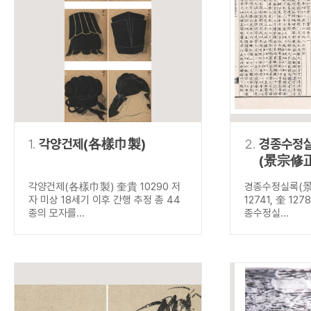
연산자
사용 예
“정조”와 “정약
AND
정조 AND 정약용
색
OR
정조 OR 정약용
“정조” 또는 “정
“정조”가 나온 후
NOT
정조 NOT 정약용
료를 검색
동시에 여러 개의 연산자를 사용할 수 있습니다.
1.
각양건제(各樣巾製)
2.
경종수정
(景宗修
각양건제(各樣巾製) 奎貴 10290 저
경종수정실록(
자 미상 18세기 이후 간행 추정 총 44
12741, 奎 127
종의 모자를...
종수정실...