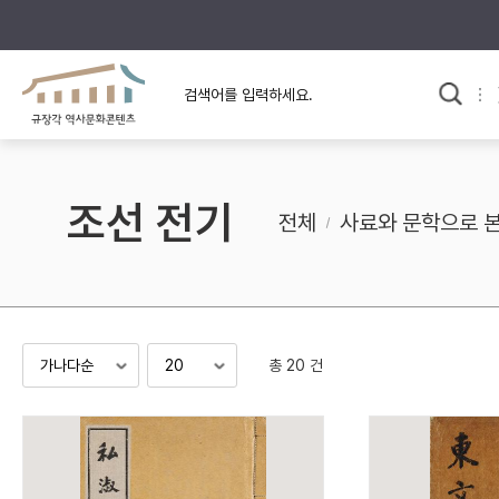
규장각의 어제와 오늘
사료와 문학으로 본
교
한국사
규장각 칼럼
고전문학 속 옛 사람들
조선 전기
규장각 소개영상
고대
전체
사료와 문학으로 
고려
조선 전기
조선 후기
근대
총 20 건
검색하기
다시쓰
검색 연산자 사용안내