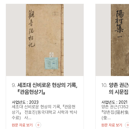
9.
세조대 신비로운 현상의 기록,
10.
양촌 권근
『관음현상기』
의 시문집
사업년도 : 2023
사업년도 : 2021
세조대 신비로운 현상의 기록, 『관음현
양촌 권근(1352
상기』 전효진(동국대학교 사학과 박사
『양촌집(陽村集)』
수료) 사...
(奎...
원문 자료 보기
원문 자료 보기