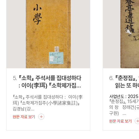
5.
『소학』 주석서를 집대성하다
6.
『춘정집』,
: 이이(李珥) 『소학제가집주
읽는 또 하
(小學諸家集註)』
사업년도 : 2025
『소학』 주석서를 집대성하다 : 이이(李
『춘정집』, 15세
珥) 『소학제가집주(小學諸家集註)』
의 창 장래건(
김경남(강...
구원) ...
원문 자료 보기
원문 자료 보기