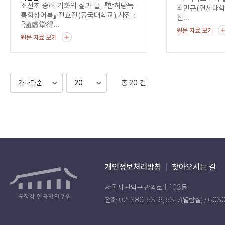
조선초 승려 기화의 삶과 글, 『함허당득
최민규(연세대
통화상어록』 전효진(동국대학교) 사진 :
진...
『涵虛堂得...
원문 자료 보기
원문 자료 보기
총 20 건
개인정보처리방침
찾아오시는 길
서울시 관악구 관악로 1, 103동
전화 02-880-5316, 5317(열람실) / 603