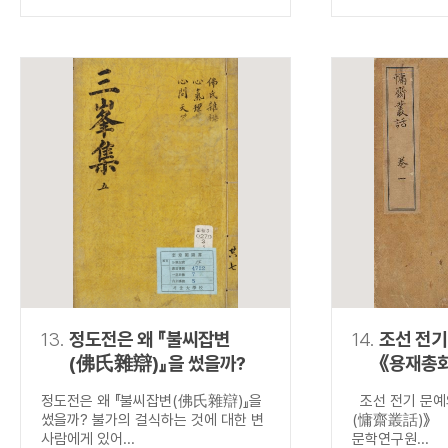
13.
정도전은 왜 『불씨잡변
14.
조선 전기
(佛氏雜辯)』을 썼을까?
《용재총
정도전은 왜 『불씨잡변(佛氏雜辯)』을
조선 전기 문예
썼을까? 불가의 걸식하는 것에 대한 변
(慵齋叢話)》 
사람에게 있어...
문학연구원...