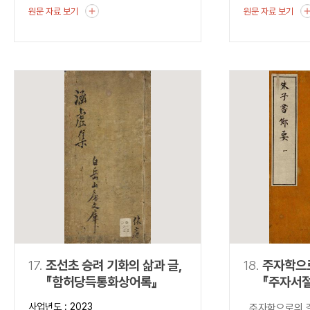
원문 자료 보기
원문 자료 보기
17.
조선초 승려 기화의 삶과 글,
18.
주자학으
『함허당득통화상어록』
『주자서
사업년도 : 2023
주자학으로의 길