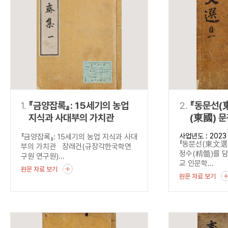
연산자
사용 예
“정조”와 “정약
AND
정조 AND 정약용
색
OR
정조 OR 정약용
“정조” 또는 “정
“정조”가 나온 후
NOT
정조 NOT 정약용
료를 검색
동시에 여러 개의 연산자를 사용할 수 있습니다.
1.
『금양잡록』: 15세기의 농업
2.
『동문선(
지식과 사대부의 가치관
(東國) 
담다
사업년도 : 2023
『금양잡록』: 15세기의 농업 지식과 사대
『동문선(東文選)
부의 가치관 장래건(규장각한국학연
정수(精髓)를 
구원 연구원)...
교 인문학...
원문 자료 보기
원문 자료 보기