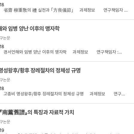
18
설명
】 省齋 柳重敎의 禮 실천과 ｢方喪儀節｣ 과제정보 연구책임자 ...
용”이 동시에 포함된 자료를 검
와 임병 양난 이후의 맹자학
약용”이 포함된 자료를 검색
구논문
 “정약용”이 나오지 않는 자
18
】 경서언해와 임병 양난 이후의 맹자학 과제정보 연구책임자 :...
명성왕후/황후 장례절차의 정체성 규명
구논문
18
】 고종비 명성왕후/황후 장례절차의 정체성 규명 과제정보 연구...
 『南薰舊譜』의 특징과 자료적 가치
구논문
19