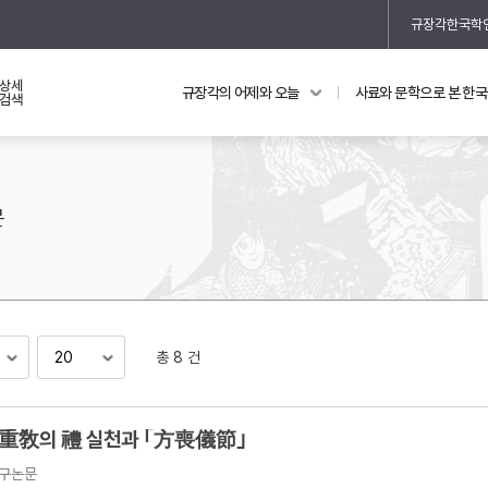
규장각한국학
상세
규장각의 어제와 오늘
사료와 문학으로 본 한
교과 연동 자료
의궤와 지리지
검색
의궤를 통해 본 왕실 생활
지리지 이야기
문
총 8 건
기
重敎의 禮 실천과 ｢方喪儀節｣
구논문