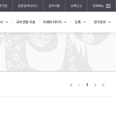
연구원
원문검색서비스
공지사항
오류신고
전체메뉴
국사
교과 연동 자료
의궤와 지리지
도록
연구성과
도록
연구성과
전시 도록
한국학 연구 용역 사업
규장각 소장품 해설
한국학 저술지원 사업
한국학 연구클러스터 사업
한국학 학술대회
신진학자 초청 연구교류 사업
규장각-솔벗 연구비 지원 사업
1
규장각-산기 연구비 지원 사업
연구논문
기획연구
홍재 한국학 펠로십 프로그램