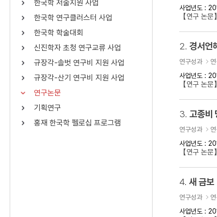
한국학 저술지원 사업
사업년도 : 20
연산자
사용 예
【연구 논문
한국학 연구클러스터 사업
“정조”와 “정약
AND
정조 AND 정약용
한국학 학술대회
색
2.
경서언해
신진학자 초청 연구교류 사업
OR
정조 OR 정약용
“정조” 또는 “정
연구성과
연
규장각-솔벗 연구비 지원 사업
“정조”가 나온 후
NOT
정조 NOT 정약용
료를 검색
사업년도 : 20
규장각-산기 연구비 지원 사업
【연구 논문
연구논문
동시에 여러 개의 연산자를 사용할 수 있습니다.
기획연구
3.
고종비 
홍재 한국학 펠로십 프로그램
연구성과
연
사업년도 : 20
【연구 논문
4.
새 금보
연구성과
연
사업년도 : 20