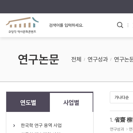
규장각의 어제와 오늘
사료와 문학으로 본
한국사
규장각 칼럼
고전문학 속 옛 사람들
연구논문
규장각 소개영상
고대
전체
연구성과
연구논
고려
조선 전기
조선 후기
근대
연도별
사업별
검색하기
다시쓰
1.
省齋 柳
한국학 연구 용역 사업
검색 연산자 사용안내
연구성과
연