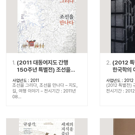
연산자
사용 예
“정조”와 “정약
AND
정조 AND 정약용
색
OR
정조 OR 정약용
“정조” 또는 “정
“정조”가 나온 후
NOT
정조 NOT 정약용
료를 검색
동시에 여러 개의 연산자를 사용할 수 있습니다.
1.
(2011 대동여지도 간행
2.
(2012 
150주년 특별전) 조선을
한국학의 
그리다, 조선을 만나다
사업년도 : 2011
사업년도 : 2012
조선을 그리다, 조선을 만나다 – 지도,
(2012 특별전)
길, 여행 이야기 – 전시기간 : 2011년
전시기간 : 2012년
08...