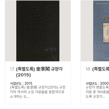
17.
(특별도록) 奎章閣 규장각
18.
(특별도록
(2015)
사업년도 : 2015
사업년도 : 2000
(특별도록) 奎章閣 규장각(2015) 규장
규장각 명품도록(
각의 역사와 소장 자료들을 종합적으로
자료 중 160종
소개하는 도...
도록 규장각...