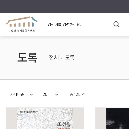
규장각의 어제와 오늘
사료와 문학으로 본
교
한국사
규장각 칼럼
고전문학 속 옛 사람들
도록
규장각 소개영상
고대
전체
도록
고려
조선 전기
조선 후기
근대
총 125 건
검색하기
다시쓰
검색 연산자 사용안내