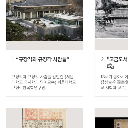
연산자
사용 예
“정조”와 “정약
AND
정조 AND 정약용
색
OR
정조 OR 정약용
“정조” 또는 “정
“정조”가 나온 후
NOT
정조 NOT 정약용
료를 검색
동시에 여러 개의 연산자를 사용할 수 있습니다.
1.
“규장각과 규장각 사람들”
2.
『고금도
成』
규장각과 규장각 사람들 김인걸 (서울
18세기 동아시
대학교 국사학과 명예교수) 서울대학교
집성古今圖書集成
규장각한국학연구원...
교 사학과 교수) .