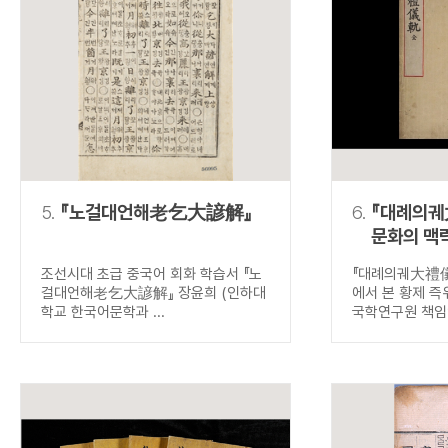
5.
『노걸대언해老乞大諺解』
6.
『대례의궤
문화의 맥
즉위식
조선시대 초급 중국어 회화 학습서 『노
『대례의궤大禮儀
걸대언해老乞大諺解』 장윤희 (인하대
에서 본 황제 즉
학교 한국어문학과 ...
국학연구원 책임연