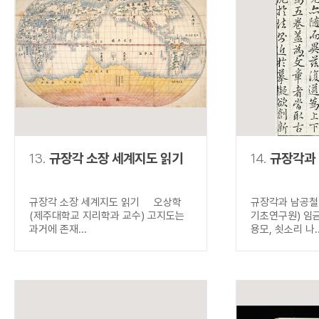
13.
규장각 소장 세계지도 읽기
14.
규장각과
규장각 소장 세계지도 읽기 오상학
규장각과 남공철
(제주대학교 지리학과 교수) 고지도는
기초연구원) 임
과거에 존재...
용모, 쇳소리 나..