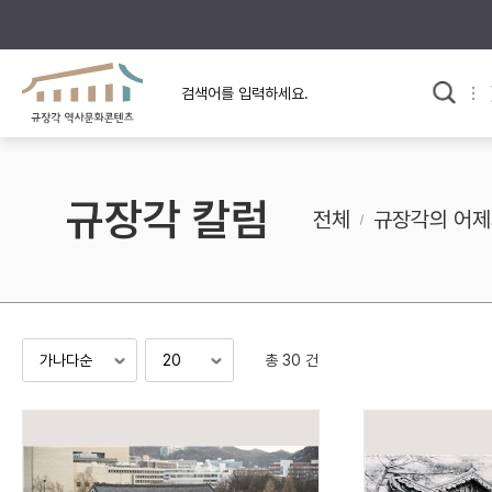
규장각의 어제와 오늘
사료와 문학으로 본
교
한국사
규장각 칼럼
고전문학 속 옛 사람들
규장각 칼럼
규장각 소개영상
고대
전체
규장각의 어제
고려
조선 전기
조선 후기
근대
총 30 건
검색하기
다시쓰
검색 연산자 사용안내