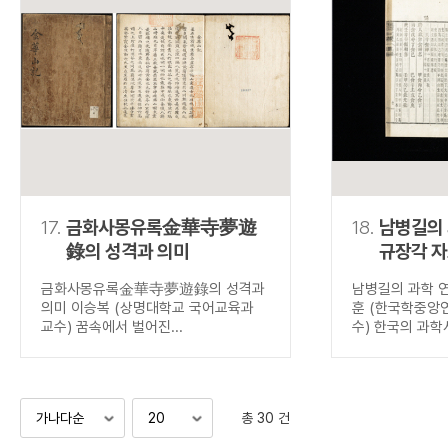
17.
금화사몽유록金華寺夢遊
18.
남병길의
錄의 성격과 의미
규장각 
금화사몽유록金華寺夢遊錄의 성격과
남병길의 과학 
의미 이승복 (상명대학교 국어교육과
훈 (한국학중앙
교수) 꿈속에서 벌어진...
수) 한국의 과학사
총 30 건