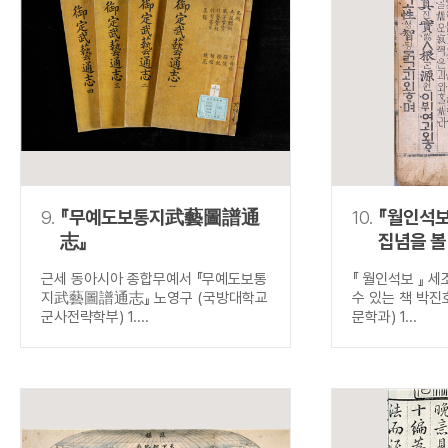
9.
『무예도보통지武藝圖譜通
10.
『월인석보
志』
집념을 볼
근세 동아시아 종합무예서 『무예도보통
『 월인석보 』 
지武藝圖譜通志』 노영구 (국방대학교
수 있는 책 박진
군사전략학부) 1....
문학과) 1...