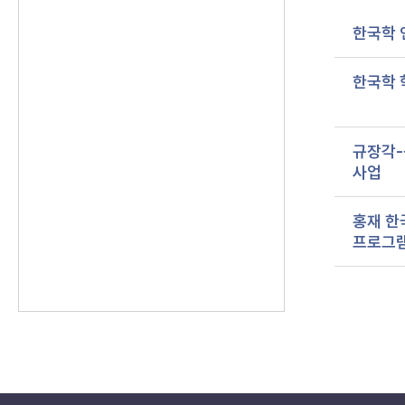
한국학 
한국학 
규장각-
사업
홍재 한
프로그