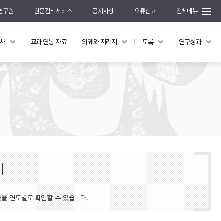
연구원
원문검색서비스
공지사항
오류신고
전체메뉴
국사
교과 연동 자료
의궤와 지리지
도록
연구성과
도록
연구성과
전시 도록
한국학 연구 용역 사업
규장각 소장품 해설
한국학 저술지원 사업
한국학 연구클러스터 사업
한국학 학술대회
신진학자 초청 연구교류 사업
규장각-솔벗 연구비 지원 사업
규장각-산기 연구비 지원 사업
기
연구논문
기획연구
물을 연도별로 확인할 수 있습니다.
홍재 한국학 펠로십 프로그램