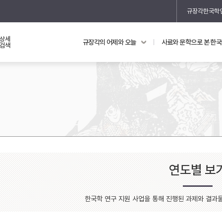
규장각한국학
상세
규장각의 어제와 오늘
사료와 문학으로 본 한
교과 연동 자료
의궤와 지리지
검색
의궤를 통해 본 왕실 생활
지리지 이야기
연도별 보
기
한국학 연구 지원 사업을 통해 진행된 과제와 결과