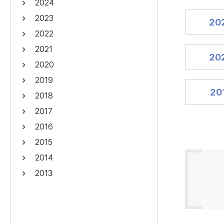
2024
연산자
사용 예
2023
20
“정조”와 “정약
AND
정조 AND 정약용
2022
색
2021
OR
정조 OR 정약용
“정조” 또는 “정
20
2020
“정조”가 나온 후
NOT
정조 NOT 정약용
료를 검색
2019
20
2018
동시에 여러 개의 연산자를 사용할 수 있습니다.
2017
2016
2015
2014
2013