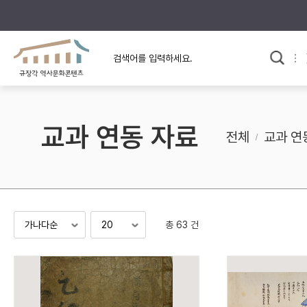
규장각의 어제와 오늘
사료와 문학으로 본
교
한국사
규장각 칼럼
고전문학 속 옛 사람들
교과 연동 자료
규장각 소개영상
고대
전체
교과 연
고려
조선 전기
조선 후기
근대
총 63 건
검색하기
다시쓰
검색 연산자 사용안내