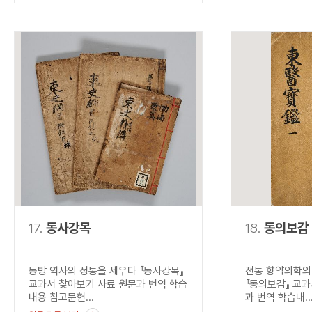
17.
동사강목
18.
동의보감
동방 역사의 정통을 세우다 『동사강목』
전통 향약의학의
교과서 찾아보기 사료 원문과 번역 학습
『동의보감』 교과
내용 참고문헌...
과 번역 학습내..