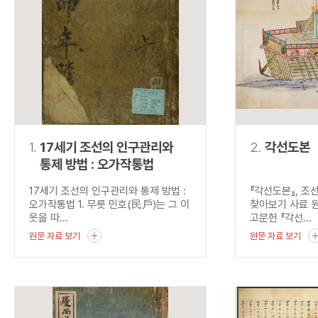
연산자
사용 예
“정조”와 “정약
AND
정조 AND 정약용
색
OR
정조 OR 정약용
“정조” 또는 “정
“정조”가 나온 후
NOT
정조 NOT 정약용
료를 검색
동시에 여러 개의 연산자를 사용할 수 있습니다.
1.
17세기 조선의 인구관리와
2.
각선도본
통제 방법 : 오가작통법
17세기 조선의 인구관리와 통제 방법 :
『각선도본』, 조
오가작통법 1. 무릇 민호(民戶)는 그 이
찾아보기 사료 
웃을 따...
고문헌 『각선...
원문 자료 보기
원문 자료 보기