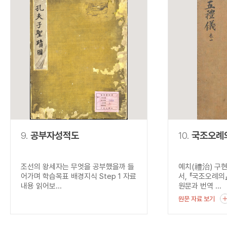
9.
공부자성적도
10.
국조오례
조선의 왕세자는 무엇을 공부했을까 들
예치(禮治) 구
어가며 학습목표 배경지식 Step 1 자료
서, 『국조오례의
내용 읽어보...
원문과 번역 ...
원문 자료 보기