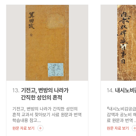
13.
기전고, 변방의 나라가
14.
내시노비
간직한 성인의 흔적
기전고, 변방의 나라가 간직한 성인의
『내시노비감공급
흔적 교과서 찾아보기 사료 원문과 번역
감액과 공노비 
학습내용 참고...
료 원문과 번역 ..
원문 자료 보기
원문 자료 보기