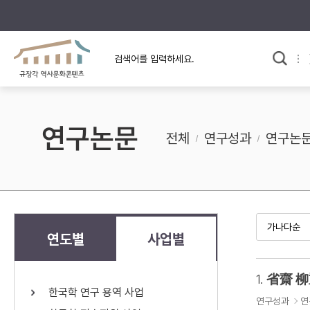
규장각의 어제와 오늘
사료와 문학으로 본
교
한국사
규장각 칼럼
고전문학 속 옛 사람들
연구논문
규장각 소개영상
고대
전체
연구성과
연구논
고려
조선 전기
조선 후기
근대
연도별
사업별
검색하기
다시쓰
1.
省齋 柳
한국학 연구 용역 사업
검색 연산자 사용안내
연구성과
연