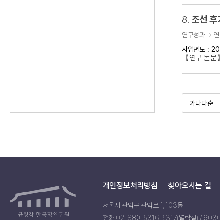
8.
조선 후
연구성과
연
사업년도 : 20
【연구 논문】
개인정보처리방침
찾아오시는 길
서울시 관악구 관악로 1, 103동
전화 02-880-5316, 5317(열람실) / 603