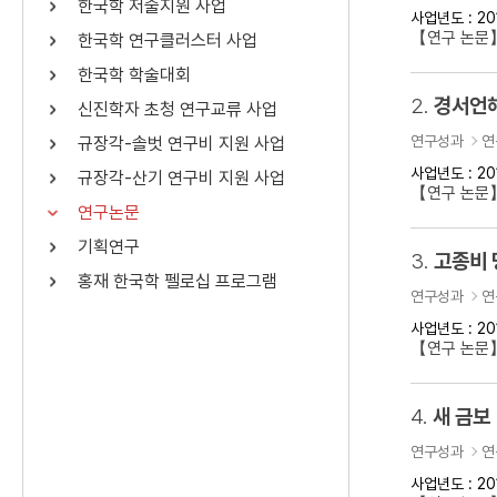
한국학 저술지원 사업
사업년도 : 20
연산자
사용 예
【연구 논문
한국학 연구클러스터 사업
“정조”와 “정약
AND
정조 AND 정약용
한국학 학술대회
색
2.
경서언해
신진학자 초청 연구교류 사업
OR
정조 OR 정약용
“정조” 또는 “정
연구성과
연
규장각-솔벗 연구비 지원 사업
“정조”가 나온 후
NOT
정조 NOT 정약용
료를 검색
사업년도 : 20
규장각-산기 연구비 지원 사업
【연구 논문
연구논문
동시에 여러 개의 연산자를 사용할 수 있습니다.
기획연구
3.
고종비 
홍재 한국학 펠로십 프로그램
연구성과
연
사업년도 : 20
【연구 논문
4.
새 금보
연구성과
연
사업년도 : 20