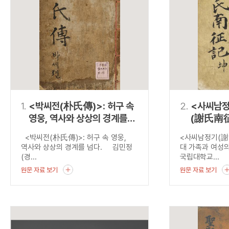
연산자
사용 예
“정조”와 “정약
AND
정조 AND 정약용
색
OR
정조 OR 정약용
“정조” 또는 “정
“정조”가 나온 후
NOT
정조 NOT 정약용
료를 검색
동시에 여러 개의 연산자를 사용할 수 있습니다.
1.
<박씨전(朴氏傳)>: 허구 속
2.
<사씨남
영웅, 역사와 상상의 경계를
(謝氏南征
넘다.
가족과 여
<박씨전(朴氏傳)>: 허구 속 영웅,
<사씨남정기(
역사와 상상의 경계를 넘다. 김민정
대 가족과 여성
(경...
국립대학교...
원문 자료 보기
원문 자료 보기