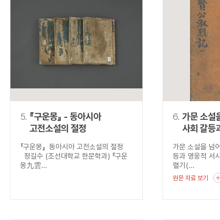
5.
『구운몽』 - 동아시아
6.
가문 소설을
고전소설의 절정
사회 갈등
융합, <
『구운몽』 동아시아 고전소설의 절정
가문 소설을 넘어
(聖賢公
정길수 (조선대학교 한문학과) 『구운
등과 영웅적 서
몽九雲...
렬기(...
원문 자료 보기