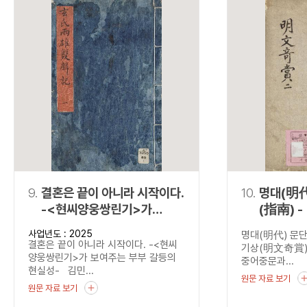
9.
결혼은 끝이 아니라 시작이다.
10.
명대(明代
-<현씨양웅쌍린기>가
(指南) - 『명문기상
보여주는 부부 갈등의
(明文奇
사업년도 : 2025
명대(明代) 문단
현실성-
결혼은 끝이 아니라 시작이다. -<현씨
기상(明文奇賞)
양웅쌍린기>가 보여주는 부부 갈등의
중어중문과...
현실성- 김민...
원문 자료 보기
원문 자료 보기