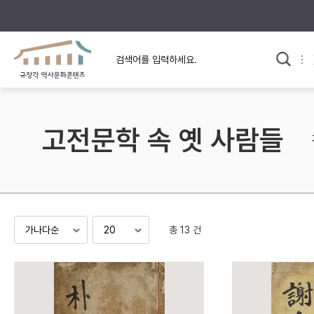
규장각의 어제와 오늘
사료와 문학으로 본
교
한국사
규장각 칼럼
고전문학 속 옛 사람들
고전문학 속 옛 사람들
규장각 소개영상
고대
고려
조선 전기
조선 후기
근대
총 13 건
검색하기
다시쓰
검색 연산자 사용안내