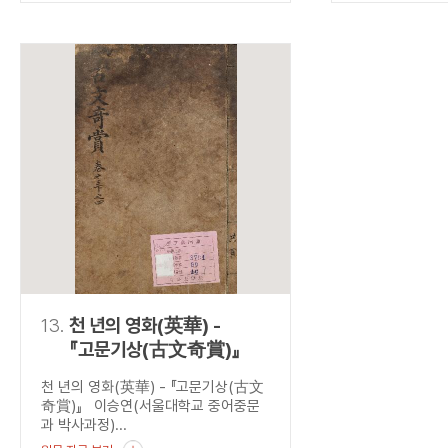
13.
천 년의 영화(英華) -
『고문기상(古文奇賞)』
천 년의 영화(英華) - 『고문기상(古文
奇賞)』 이승연(서울대학교 중어중문
과 박사과정)...