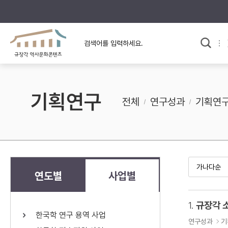
규장각의 어제와 오늘
사료와 문학으로 본
교
한국사
규장각 칼럼
고전문학 속 옛 사람들
기획연구
규장각 소개영상
고대
전체
연구성과
기획연
고려
조선 전기
조선 후기
근대
연도별
사업별
검색하기
다시쓰
1.
규장각 
한국학 연구 용역 사업
검색 연산자 사용안내
연구성과
기