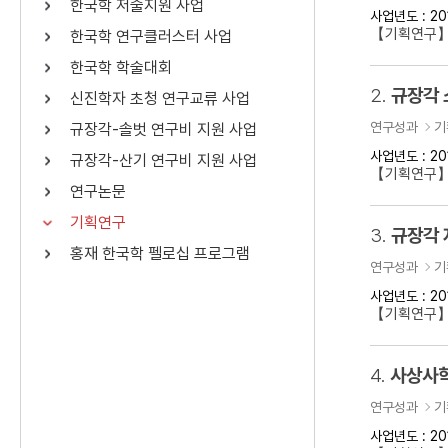
한국학 저술지원 사업
사업년도 : 20
연산자
사용 예
【기획연구】
한국학 연구클러스터 사업
“정조”와 “정약
AND
정조 AND 정약용
한국학 학술대회
색
2.
규장각 
신진학자 초청 연구교류 사업
OR
정조 OR 정약용
“정조” 또는 “정
연구성과
기
규장각-솔벗 연구비 지원 사업
“정조”가 나온 후
NOT
정조 NOT 정약용
료를 검색
사업년도 : 20
규장각-산기 연구비 지원 사업
【기획연구
연구논문
동시에 여러 개의 연산자를 사용할 수 있습니다.
기획연구
3.
규장각 
홍재 한국학 펠로십 프로그램
연구성과
기
사업년도 : 20
【기획연구】
4.
사상사학
연구성과
기
사업년도 : 20