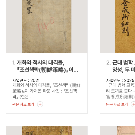
연산자
사용 예
“정조”와 “정약
AND
정조 AND 정약용
색
OR
정조 OR 정약용
“정조” 또는 “정
“정조”가 나온 후
NOT
정조 NOT 정약용
료를 검색
동시에 여러 개의 연산자를 사용할 수 있습니다.
1.
개화와 척사의 대격돌,
2.
근대 법학
『조선책략(朝鮮策略)』이
양성, 두 
가져온 파문
『법관양
사업년도 : 2021
사업년도 : 2025
(法官養成
개화와 척사의 대격돌, 『조선책략(朝鮮
근대 법학 교육과
본 법관양
策略)』이 가져온 파문 사진 : 『조선책
리 토끼를 좇다
략』 (한은 ...
官養成所細則).
원문 자료 보기
원문 자료 보기