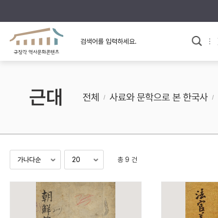
규장각의 어제와 오늘
사료와 문학으로 본
교
한국사
규장각 칼럼
고전문학 속 옛 사람들
근대
규장각 소개영상
고대
전체
사료와 문학으로 본 한국사
고려
조선 전기
조선 후기
근대
총 9 건
검색하기
다시쓰
검색 연산자 사용안내