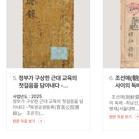
5.
정부가 구상한 근대 교육의
6.
조선애(朝
첫걸음을 담아내다 -
사이의 독배 -최남
『육영공원등록
『國民朝
사업년도 : 2025
조선애(朝鮮愛)
(育英公院謄錄)』-
정부가 구상한 근대 교육의 첫걸음을 담
의 독배 -최남
아내다 -『육영공원등록(育英公院謄
명재(서울대학..
錄)』- 조은진(...
원문 자료 보기
원문 자료 보기