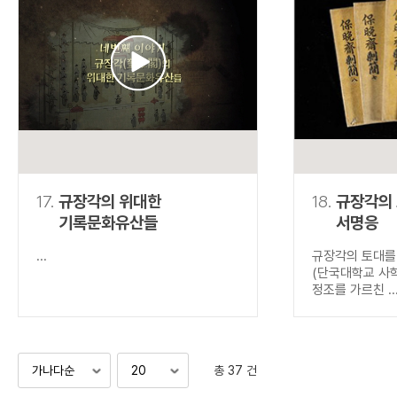
17.
규장각의 위대한
18.
규장각의
기록문화유산들
서명응
...
규장각의 토대를
(단국대학교 사
정조를 가르친 ..
총 37 건