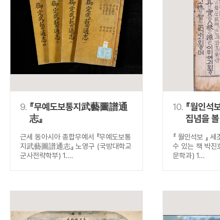
9.
『무예도보통지武藝圖譜通
10.
『월인석보
志』
집념을 볼
근세 동아시아 종합무예서 『무예도보통
『 월인석보 』 
지武藝圖譜通志』 노영구 (국방대학교
수 있는 책 박진
군사전략학부) 1....
문학과) 1...