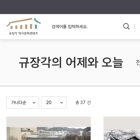
규장각의 어제와 오늘
사료와 문학으로 본
교
한국사
규장각 칼럼
고전문학 속 옛 사람들
규장각의 어제와 오늘
규장각 소개영상
고대
고려
조선 전기
조선 후기
근대
총 37 건
검색하기
다시쓰
검색 연산자 사용안내