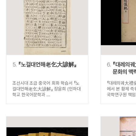
5.
『노걸대언해老乞大諺解』
6.
『대례의궤
문화의 맥
즉위식
조선시대 초급 중국어 회화 학습서 『노
『대례의궤大禮儀
걸대언해老乞大諺解』 장윤희 (인하대
에서 본 황제 즉
학교 한국어문학과 ...
국학연구원 책임연