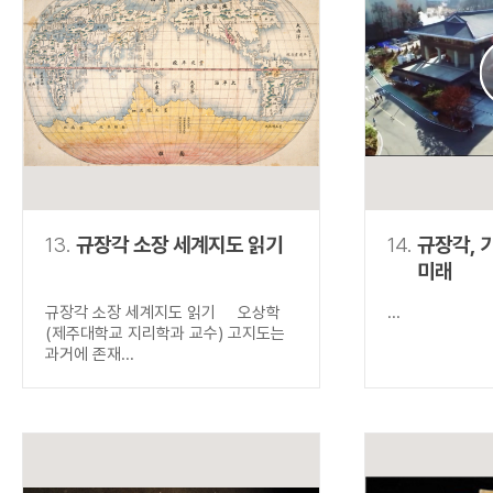
13.
규장각 소장 세계지도 읽기
14.
규장각, 
미래
규장각 소장 세계지도 읽기 오상학
...
(제주대학교 지리학과 교수) 고지도는
과거에 존재...