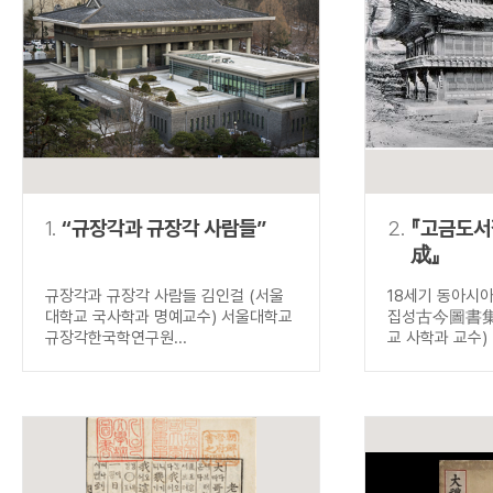
연산자
사용 예
“정조”와 “정약
AND
정조 AND 정약용
색
OR
정조 OR 정약용
“정조” 또는 “정
“정조”가 나온 후
NOT
정조 NOT 정약용
료를 검색
동시에 여러 개의 연산자를 사용할 수 있습니다.
1.
“규장각과 규장각 사람들”
2.
『고금도
成』
규장각과 규장각 사람들 김인걸 (서울
18세기 동아시
대학교 국사학과 명예교수) 서울대학교
집성古今圖書集成
규장각한국학연구원...
교 사학과 교수) .