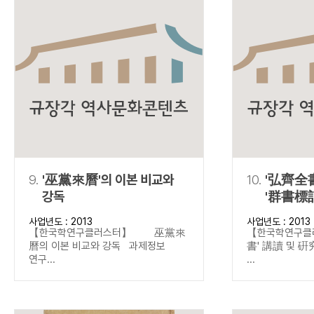
9.
'巫黨來曆'의 이본 비교와
10.
'弘齊全書
강독
'群書標記
중심으로
사업년도 : 2013
사업년도 : 2013
【한국학연구클러스터】 巫黨來
【한국학연구
曆의 이본 비교와 강독 과제정보
書' 講讀 및 
연구...
...