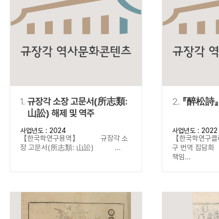
연산자
사용 예
“정조”와 “정약
AND
정조 AND 정약용
색
OR
정조 OR 정약용
“정조” 또는 “정
“정조”가 나온 후
NOT
정조 NOT 정약용
료를 검색
동시에 여러 개의 연산자를 사용할 수 있습니다.
1.
규장각 소장 고문서(所志類:
2.
『醉松詩』
山訟) 해제 및 역주
사업년도 : 2024
사업년도 : 2022
【한국학연구용역】 규장각 소
【한국학연구클
장 고문서(所志類: 山訟) ...
구 번역 집
책임...