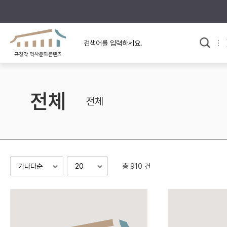
규장각의 어제와 오늘
사료와 문학으로 본
교
한국사
규장각 칼럼
고전문학 속 옛 사람들
전체
규장각 소개영상
고대
전체
고려
조선 전기
조선 후기
근대
총 910 건
검색하기
다시쓰
검색 연산자 사용안내