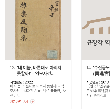
13.
'네 이놈, 바른대로 아뢰지
14.
'수진궁
못할까!' - 역모사건
(壽進宮
수사재판 기록,
(탈초·정
사업년도 : 2022
사업년도 : 2013
『추안급국안』
네 이놈, 바른대로 아뢰지 못할까! - 역
【한국학연구
모사건 수사재판 기록, 『추안급국안』 사
도서책(壽進宮圖
진 : 『...
서) 과제정보...
원문 자료 보기