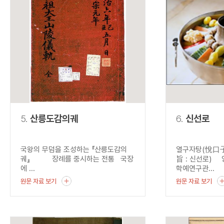
5.
산릉도감의궤
6.
신선로
국왕의 무덤을 조성하는 『산릉도감의
열구자탕(悅口子
궤』 장례를 중시하는 전통 국장
旨 : 신선로) 
에 ...
학예연구관...
원문 자료 보기
원문 자료 보기