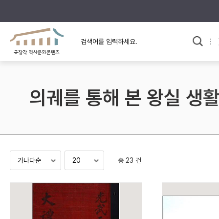
규장각의 어제와 오늘
사료와 문학으로 본
교
한국사
규장각 칼럼
고전문학 속 옛 사람들
의궤를 통해 본 왕실 생
규장각 소개영상
고대
고려
조선 전기
조선 후기
근대
총 23 건
검색하기
다시쓰
검색 연산자 사용안내