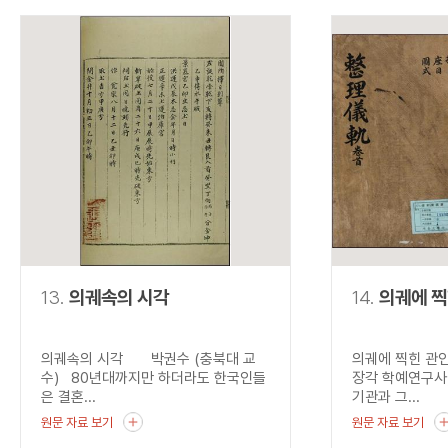
13.
의궤속의 시각
14.
의궤에 찍
의궤속의 시각 박권수 (충북대 교
의궤에 찍힌 관
수) 80년대까지만 하더라도 한국인들
장각 학예연구사
은 결혼...
기관과 그...
원문 자료 보기
원문 자료 보기