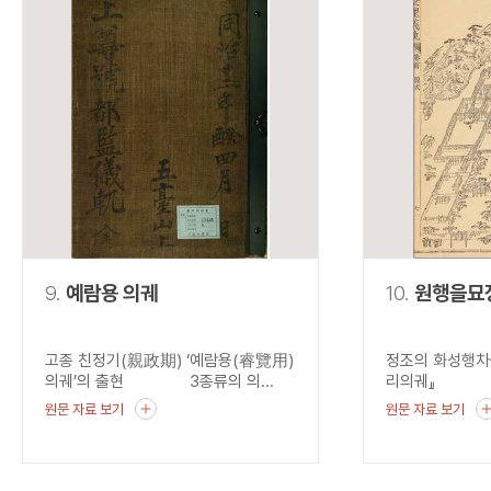
9.
예람용 의궤
10.
원행을묘
고종 친정기(親政期) ‘예람용(睿覽用)
정조의 화성행차
의궤’의 출현 3종류의 의...
리의궤』 혜경
원문 자료 보기
원문 자료 보기