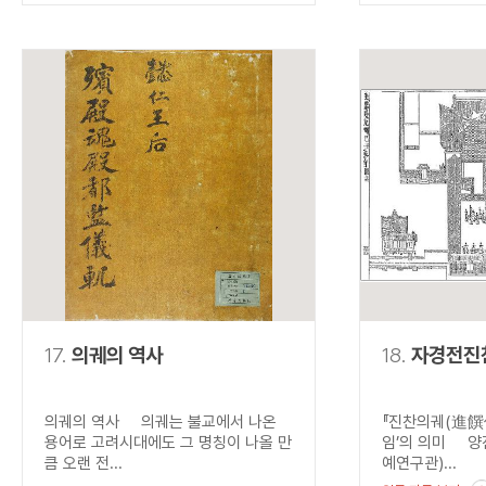
17.
의궤의 역사
18.
자경전진
의궤의 역사 의궤는 불교에서 나온
『진찬의궤(進饌儀
용어로 고려시대에도 그 명칭이 나올 만
임’의 의미 양
큼 오랜 전...
예연구관)...