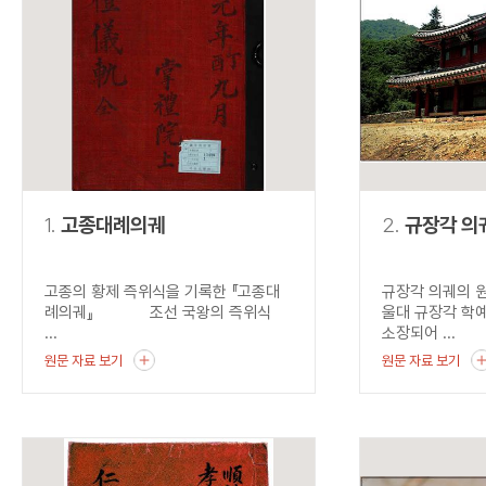
연산자
사용 예
“정조”와 “정약
AND
정조 AND 정약용
색
OR
정조 OR 정약용
“정조” 또는 “정
“정조”가 나온 후
NOT
정조 NOT 정약용
료를 검색
동시에 여러 개의 연산자를 사용할 수 있습니다.
1.
고종대례의궤
2.
규장각 의
고종의 황제 즉위식을 기록한 『고종대
규장각 의궤의 
례의궤』 조선 국왕의 즉위식
울대 규장각 학
...
소장되어 ...
원문 자료 보기
원문 자료 보기