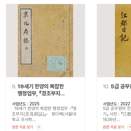
9.
19세기 한양의 복잡한
10.
5급 공무
행정업무, 『경조부지
(京兆府誌)』
사업년도 : 2025
사업년도 : 2022
19세기 한양의 복잡한 행정업무 -『경
5급 공무원의 전
조부지(京兆府誌)』- 정다혜(서울대
기』 사진 : 『江
학교 국사학...
1636년...
원문 자료 보기
원문 자료 보기