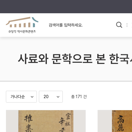
규장각의 어제와 오늘
사료와 문학으로 본
교
한국사
규장각 칼럼
고전문학 속 옛 사람들
사료와 문학으로 본 한국
규장각 소개영상
고대
고려
조선 전기
조선 후기
근대
총 171 건
검색하기
다시쓰
검색 연산자 사용안내