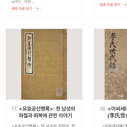
교수) 사진...
원문 자료 보기
원문 자료 보기
17.
<유효공선행록>: 한 남성의
18.
<이씨세
좌절과 회복에 관한 이야기
(李氏世
발견하는
<유효공선행록>: 한 남성의 좌절과 회
<이씨세대록(