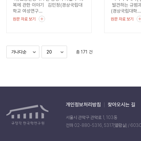
균열
복에 관한 이야기 김민정(경상국립대
발견하는 규범과
학교 여성연구...
(경상국립대학..
원문 자료 보기
원문 자료 보기
총 171 건
개인정보처리방침
찾아오시는 길
서울시 관악구 관악로 1, 103동
전화 02-880-5316, 5317(열람실) / 603