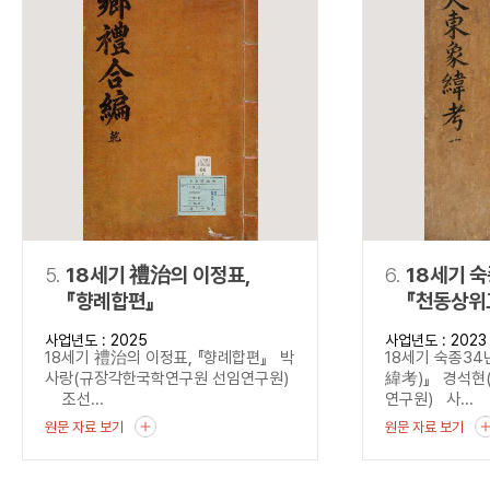
5.
18세기 禮治의 이정표,
6.
18세기 
『향례합편』
『천동상위
사업년도 : 2025
사업년도 : 2023
18세기 禮治의 이정표, 『향례합편』 박
18세기 숙종3
사랑(규장각한국학연구원 선임연구원)
緯考)』 경석현
조선...
연구원) 사...
원문 자료 보기
원문 자료 보기