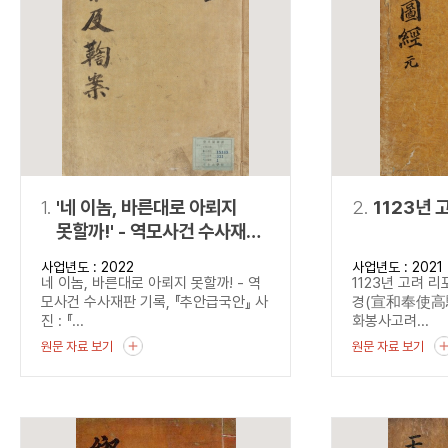
연산자
사용 예
“정조”와 “정약
AND
정조 AND 정약용
색
OR
정조 OR 정약용
“정조” 또는 “정
“정조”가 나온 후
NOT
정조 NOT 정약용
료를 검색
동시에 여러 개의 연산자를 사용할 수 있습니다.
1.
'네 이놈, 바른대로 아뢰지
2.
1123년 
못할까!' - 역모사건 수사재판
기록, 『추안급국안』
사업년도 : 2022
사업년도 : 2021
네 이놈, 바른대로 아뢰지 못할까! - 역
1123년 고려 
모사건 수사재판 기록, 『추안급국안』 사
경(宣和奉使高驪圖
진 : 『...
화봉사고려...
원문 자료 보기
원문 자료 보기