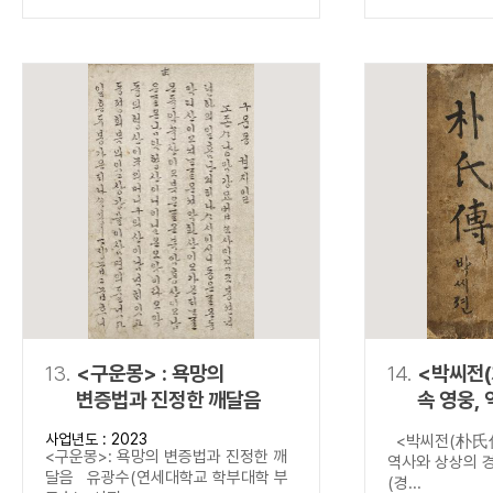
13.
<구운몽> : 욕망의
14.
<박씨전(
변증법과 진정한 깨달음
속 영웅,
경계를 넘
사업년도 : 2023
<박씨전(朴氏傳
<구운몽>: 욕망의 변증법과 진정한 깨
역사와 상상의 
달음 유광수(연세대학교 학부대학 부
(경...