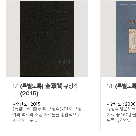
17.
(특별도록) 奎章閣 규장각
18.
(특별도록
(2015)
사업년도 : 2015
사업년도 : 2000
(특별도록) 奎章閣 규장각(2015) 규장
규장각 명품도록(
각의 역사와 소장 자료들을 종합적으로
자료 중 160종
소개하는 도...
도록 규장각...