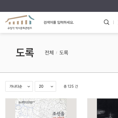
규장각의 어제와 오늘
사료와 문학으로 본
교
한국사
규장각 칼럼
고전문학 속 옛 사람들
도록
규장각 소개영상
고대
전체
도록
고려
조선 전기
조선 후기
근대
총 125 건
검색하기
다시쓰
검색 연산자 사용안내