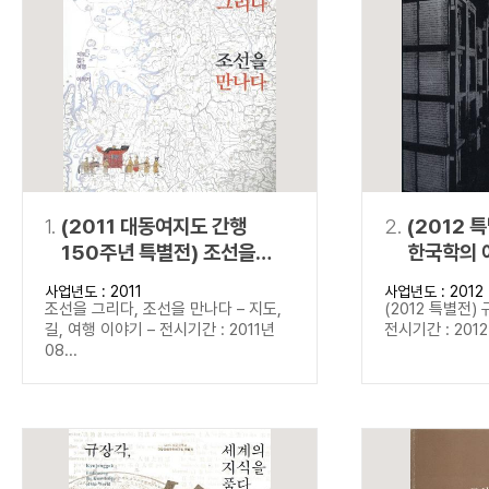
연산자
사용 예
“정조”와 “정약
AND
정조 AND 정약용
색
OR
정조 OR 정약용
“정조” 또는 “정
“정조”가 나온 후
NOT
정조 NOT 정약용
료를 검색
동시에 여러 개의 연산자를 사용할 수 있습니다.
1.
(2011 대동여지도 간행
2.
(2012 
150주년 특별전) 조선을
한국학의 
그리다, 조선을 만나다
사업년도 : 2011
사업년도 : 2012
조선을 그리다, 조선을 만나다 – 지도,
(2012 특별전)
길, 여행 이야기 – 전시기간 : 2011년
전시기간 : 2012년
08...